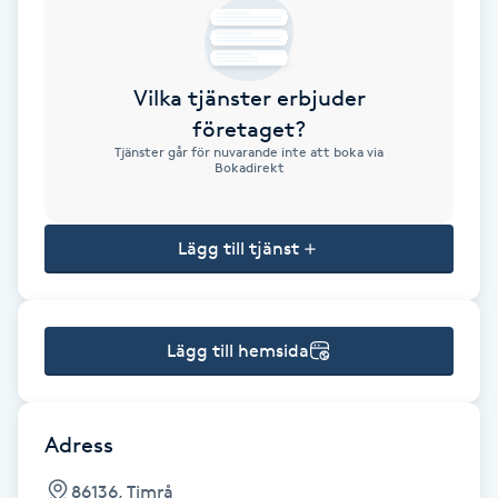
Brynformning
Vilka tjänster erbjuder
Brynfärgning
företaget?
Tjänster går för nuvarande inte att boka via
Brynplockning
Bokadirekt
Bröllopsuppsättning
Lägg till tjänst
C
Celluliter
Lägg till hemsida
Coachning
Color correction
Adress
86136, Timrå