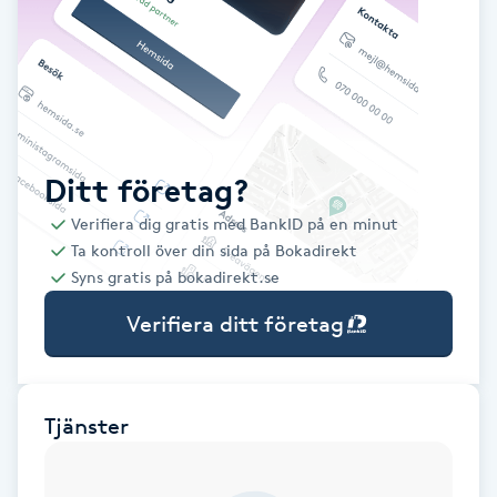
Babylights
Balayage
Bambumassage
Ditt företag?
Verifiera dig gratis med BankID på en minut
Barber
Ta kontroll över din sida på Bokadirekt
Syns gratis på bokadirekt.se
Barnklippning
Verifiera ditt företag
BIAB
Blowout
Tjänster
Bottenfärg