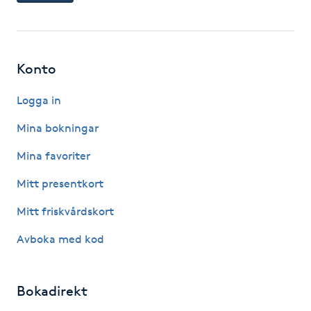
F
Face framing
Konto
Faceliftmassage
Logga in
Mina bokningar
Fet hårbotten
Mina favoriter
Fettreducering
Mitt presentkort
Fibromassage
Mitt friskvårdskort
Avboka med kod
Fillers
Fotmassage
Bokadirekt