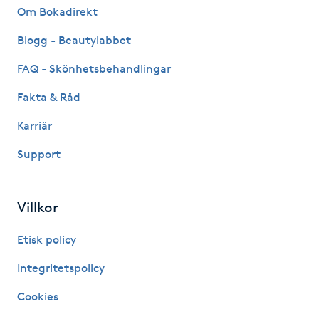
Om Bokadirekt
Fotsvamp
Blogg - Beautylabbet
Fotvård
FAQ - Skönhetsbehandlingar
Fransar
Fakta & Råd
Karriär
Fransborttagning
Support
Fransfärgning
Villkor
Fransförlängning
Etisk policy
Fransförlängning Megavolym
Integritetspolicy
Fransförlängning Volym
Cookies