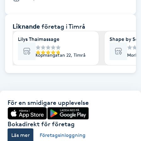
Cryoterapi
D
Liknande
företag
i Timrå
Damklippning
Lilys Thaimassage
Shape by Son
Dermapen
Köpmangatan 22, Timrå
Morkul
Diamantslipning
E
Enzympeeling
För en smidigare upplevelse
Extensions
Extensions borttagning
Bokadirekt för företag
Läs mer
Företagsinloggning
Eyeliner-tatuering