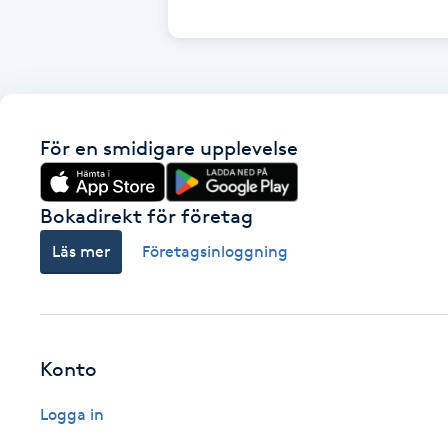
Cryoterapi
D
Damklippning
För en smidigare upplevelse
Dermapen
Diamantslipning
Bokadirekt för företag
E
Läs mer
Företagsinloggning
Enzympeeling
Extensions
Konto
Extensions borttagning
Logga in