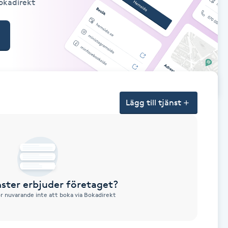
Bokadirekt
Lägg till tjänst
nster erbjuder företaget?
ör nuvarande inte att boka via Bokadirekt