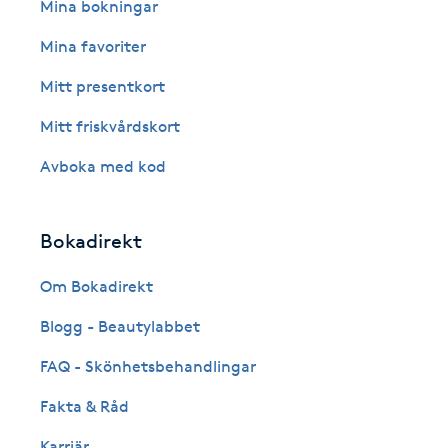
Eyeliner-tatuering
Mina bokningar
F
Mina favoriter
Face framing
Mitt presentkort
Mitt friskvårdskort
Faceliftmassage
Avboka med kod
Fet hårbotten
Bokadirekt
Fettreducering
Om Bokadirekt
Fibromassage
Blogg - Beautylabbet
Fillers
FAQ - Skönhetsbehandlingar
Fakta & Råd
Fotmassage
Karriär