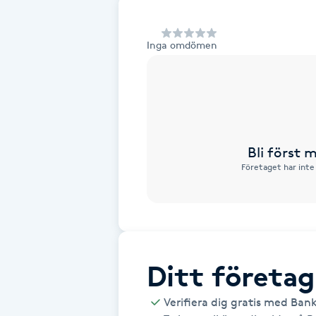
Alternativmedicin
Inga omdömen
Andningsmassage
Ansiktslyft utan kirurgi
Aromamassage
Bli först
Företaget har inte
Ashtanga Yoga
Ayurveda
Ayurvedisk Massage
Ditt företag
Ansiktsbehandling djuprengörande
Verifiera dig gratis med Ban
B