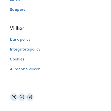
Fotsvamp
Support
Fotvård
Villkor
Fransar
Etisk policy
Fransborttagning
Integritetspolicy
Cookies
Fransfärgning
Allmänna villkor
Fransförlängning
Fransförlängning Megavolym
Fransförlängning Volym