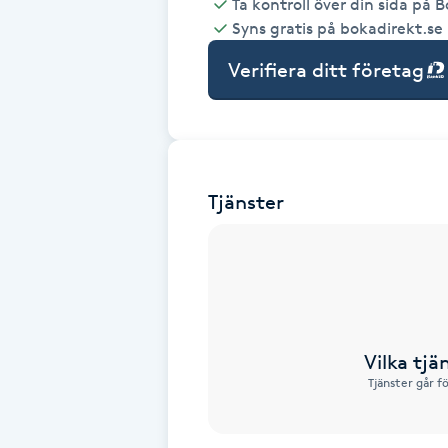
Ta kontroll över din sida på 
Syns gratis på bokadirekt.se
Babylights
Verifiera ditt företag
Balayage
Bambumassage
Tjänster
Barber
Barnklippning
BIAB
Vilka tjä
Blowout
Tjänster går f
Bottenfärg