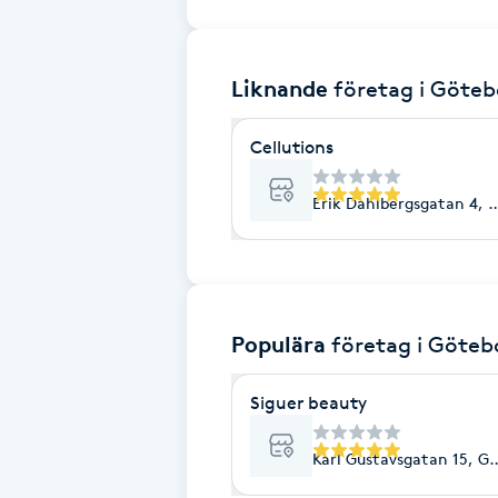
Brynformning
Liknande
företag
i Göteb
Brynfärgning
Cellutions
Brynplockning
Erik Dahlbergsgatan 4, 
Bröllopsuppsättning
C
Celluliter
Populära
företag
i Göteb
Coachning
Siguer beauty
Color correction
Karl Gustavsgatan 15, G