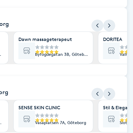
org
Dawn massageterapeut
DORITEA
Göteborg
Byfogdegatan 3B, Göteborg
Valhal
org
SENSE SKIN CLINIC
Stil & Elegan
öteborg
Vasaplatsen 7A, Göteborg
Slotts