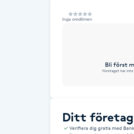
Alternativmedicin
Inga omdömen
Andningsmassage
Ansiktslyft utan kirurgi
Aromamassage
Bli först
Företaget har inte
Ashtanga Yoga
Ayurveda
Ayurvedisk Massage
Ditt företag
Ansiktsbehandling djuprengörande
Verifiera dig gratis med Ban
B