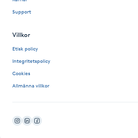
Fotsvamp
Support
Fotvård
Villkor
Fransar
Etisk policy
Fransborttagning
Integritetspolicy
Cookies
Fransfärgning
Allmänna villkor
Fransförlängning
Fransförlängning Megavolym
Fransförlängning Volym