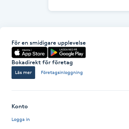
Cryoterapi
D
Damklippning
För en smidigare upplevelse
Dermapen
Diamantslipning
Bokadirekt för företag
E
Läs mer
Företagsinloggning
Enzympeeling
Extensions
Konto
Extensions borttagning
Logga in