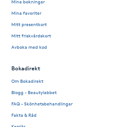
Eyeliner-tatuering
Mina bokningar
F
Mina favoriter
Face framing
Mitt presentkort
Mitt friskvårdskort
Faceliftmassage
Avboka med kod
Fet hårbotten
Bokadirekt
Fettreducering
Om Bokadirekt
Fibromassage
Blogg - Beautylabbet
Fillers
FAQ - Skönhetsbehandlingar
Fakta & Råd
Fotmassage
Karriär