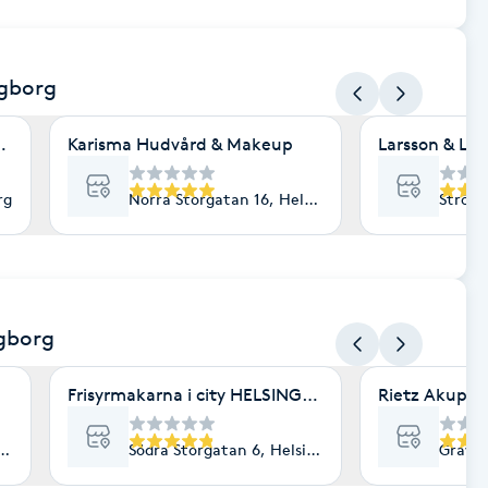
ngborg
riserad hudterapeut
Karisma Hudvård & Makeup
Larsson & La
rg
Norra Storgatan 16, Helsingborg
Strömg
ngborg
Frisyrmakarna i city HELSINGBORG
Rietz Akupun
53, Helsingborg
Södra Storgatan 6, Helsingborg
Gravör