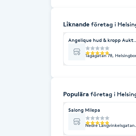
Brynformning
Liknande
företag
i Helsi
Brynfärgning
Angelique hud & kropp Aukto
Brynplockning
Tågagatan 78, Helsingbo
Bröllopsuppsättning
C
Celluliter
Populära
företag
i Helsi
Coachning
Salong Milepa
Color correction
Nedre Långvinkelsgatan 