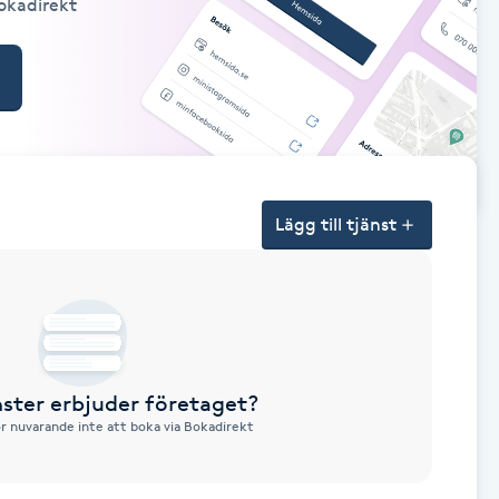
Bokadirekt
Lägg till tjänst
nster erbjuder företaget?
ör nuvarande inte att boka via Bokadirekt