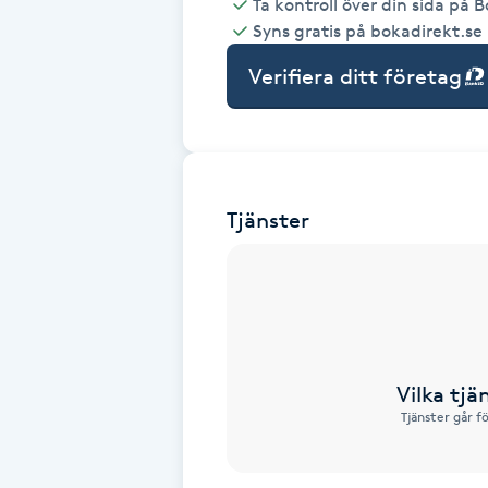
Ta kontroll över din sida på 
Syns gratis på bokadirekt.se
Babylights
Verifiera ditt företag
Balayage
Bambumassage
Tjänster
Barber
Barnklippning
BIAB
Vilka tjä
Blowout
Tjänster går f
Bottenfärg