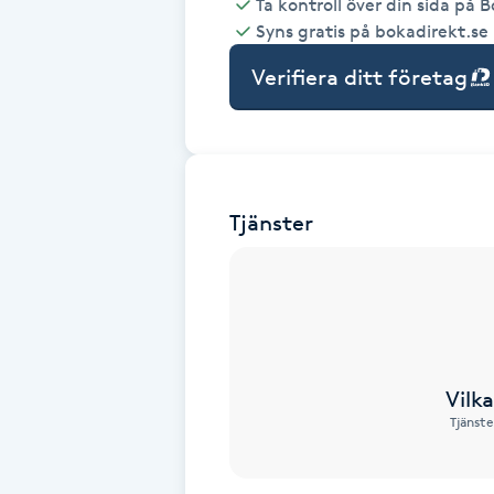
Ta kontroll över din sida på 
Syns gratis på bokadirekt.se
Babylights
Verifiera ditt företag
Balayage
Bambumassage
Tjänster
Barber
Barnklippning
BIAB
Vilk
Blowout
Tjänste
Bottenfärg