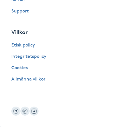
Fotsvamp
Support
Fotvård
Villkor
Fransar
Etisk policy
Fransborttagning
Integritetspolicy
Cookies
Fransfärgning
Allmänna villkor
Fransförlängning
Fransförlängning Megavolym
Fransförlängning Volym