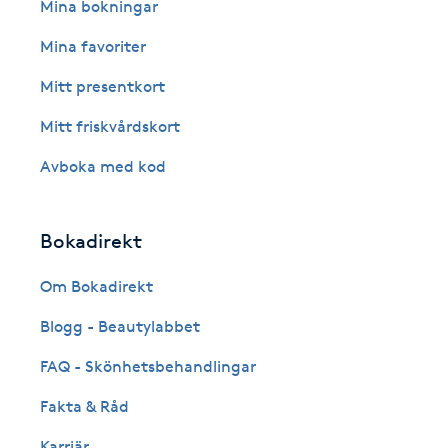
Eyeliner-tatuering
Mina bokningar
F
Mina favoriter
Face framing
Mitt presentkort
Mitt friskvårdskort
Faceliftmassage
Avboka med kod
Fet hårbotten
Bokadirekt
Fettreducering
Om Bokadirekt
Fibromassage
Blogg - Beautylabbet
Fillers
FAQ - Skönhetsbehandlingar
Fakta & Råd
Fotmassage
Karriär