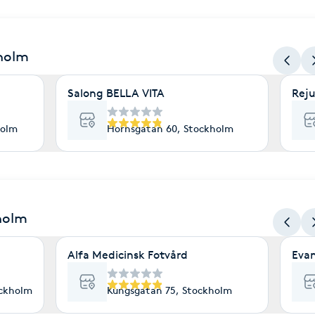
kholm
Salong BELLA VITA
Reju
holm
Hornsgatan 60, Stockholm
holm
Alfa Medicinsk Fotvård
Evan
ockholm
Kungsgatan 75, Stockholm