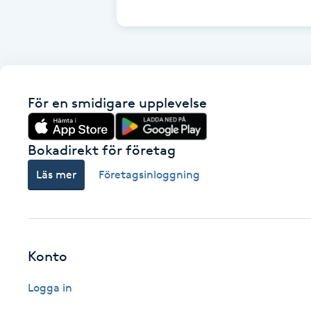
Cryoterapi
D
Damklippning
För en smidigare upplevelse
Dermapen
Diamantslipning
Bokadirekt för företag
E
Läs mer
Företagsinloggning
Enzympeeling
Extensions
Konto
Extensions borttagning
Logga in