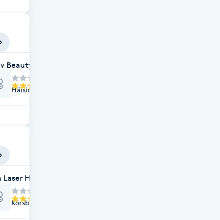
v Beauty Sverige
Hälsingegatan 10, Stockholm
 Laser Head Spa
Körsbärsvägen 7, Stockholm