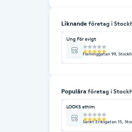
Brynformning
Liknande
företag
i Stoc
Brynfärgning
Ung För evigt
Brynplockning
Fleminggatan 99, Stock
Bröllopsuppsättning
C
Celluliter
Populära
företag
i Stock
Coachning
LOOKS sthlm
Color correction
Sankt Eriksgatan 15, St