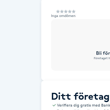
Alternativmedicin
Inga omdömen
Andningsmassage
Ansiktslyft utan kirurgi
Aromamassage
Bli f
Företaget h
Ashtanga Yoga
Ayurveda
Ayurvedisk Massage
Ditt företag
Ansiktsbehandling djuprengörande
Verifiera dig gratis med Ban
B