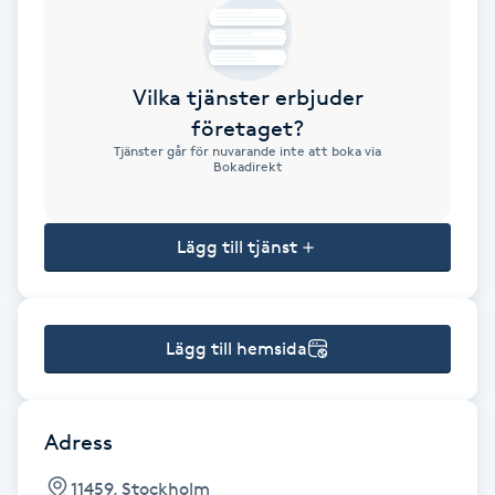
Brynformning
Vilka tjänster erbjuder
Brynfärgning
företaget?
Tjänster går för nuvarande inte att boka via
Brynplockning
Bokadirekt
Bröllopsuppsättning
Lägg till tjänst
C
Celluliter
Lägg till hemsida
Coachning
Color correction
Adress
11459, Stockholm