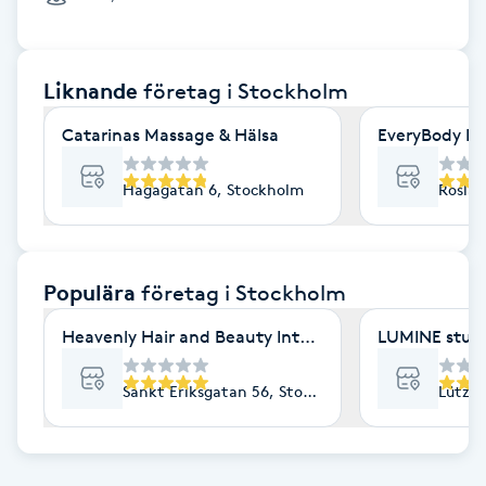
Cryoterapi
D
Liknande
företag
i Stockholm
Damklippning
Catarinas Massage & Hälsa
EveryBody La
Dermapen
Hagagatan 6, Stockholm
Roslag
Diamantslipning
E
Populära
företag
i Stockholm
Enzympeeling
Heavenly Hair and Beauty International- Ekologisk 
LUMINE stud
Extensions
Sankt Eriksgatan 56, Stockholm
Lützen
Extensions borttagning
Eyeliner-tatuering