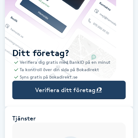
Babylights
Balayage
Bambumassage
Ditt företag?
Verifiera dig gratis med BankID på en minut
Barber
Ta kontroll över din sida på Bokadirekt
Syns gratis på bokadirekt.se
Barnklippning
Verifiera ditt företag
BIAB
Blowout
Tjänster
Bottenfärg