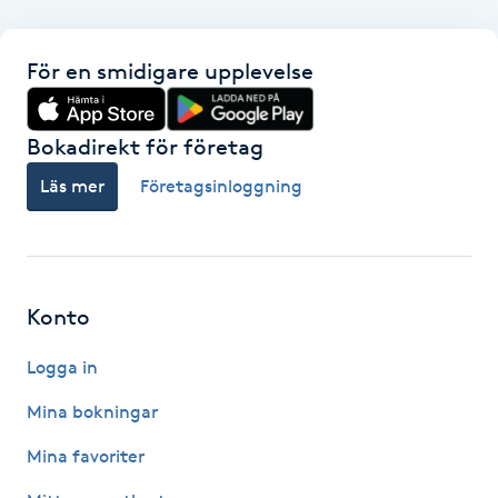
F
För en smidigare upplevelse
Face framing
Bokadirekt för företag
Faceliftmassage
Läs mer
Företagsinloggning
Fet hårbotten
Fettreducering
Konto
Fibromassage
Logga in
Fillers
Mina bokningar
Mina favoriter
Fotmassage