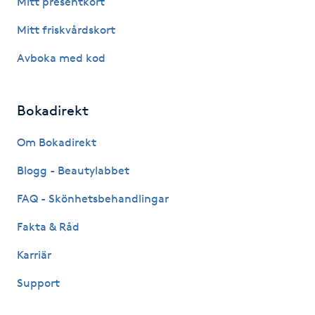
Mitt presentkort
Fotsvamp
Mitt friskvårdskort
Fotvård
Avboka med kod
Fransar
Bokadirekt
Fransborttagning
Om Bokadirekt
Blogg - Beautylabbet
Fransfärgning
FAQ - Skönhetsbehandlingar
Fransförlängning
Fakta & Råd
Fransförlängning Megavolym
Karriär
Support
Fransförlängning Volym