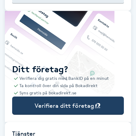
Babylights
Balayage
Bambumassage
Barber
Ditt företag?
Verifiera dig gratis med BankID på en minut
Barnklippning
Ta kontroll över din sida på Bokadirekt
Syns gratis på bokadirekt.se
BIAB
Verifiera ditt företag
Blowout
Bottenfärg
Tjänster