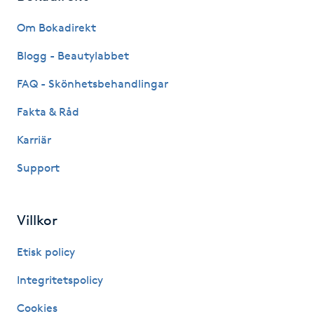
Fransk manikyr
Om Bokadirekt
Fransrengöring
Blogg - Beautylabbet
FAQ - Skönhetsbehandlingar
Frekvensterapi
Fakta & Råd
Friskvård
Karriär
Support
Friskvårdsmassage
Frisör
Villkor
Funktionsanalys
Etisk policy
Integritetspolicy
Färgning
Cookies