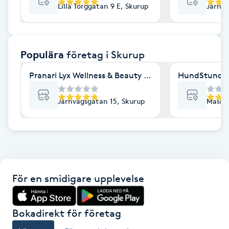
Lilla Torggatan 9 E, Skurup
Järnvä
F
Face framing
Populära
företag
i Skurup
Faceliftmassage
Pranari Lyx Wellness & Beauty Klinik i Skurup
HundStund
Fet hårbotten
Järnvägsgatan 15, Skurup
Maskin
Fettreducering
Fibromassage
För en smidigare upplevelse
Fillers
Fotmassage
Bokadirekt för företag