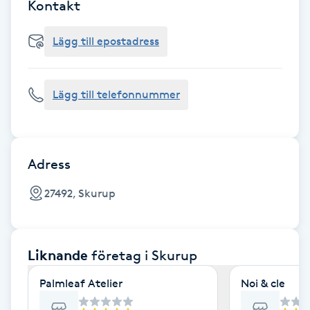
Cryoterapi
Kontakt
D
Lägg till epostadress
Damklippning
Lägg till telefonnummer
Dermapen
Diamantslipning
E
Adress
Enzympeeling
27492, Skurup
Extensions
Liknande
företag
i Skurup
Extensions borttagning
Palmleaf Atelier
Noi & cle
Eyeliner-tatuering