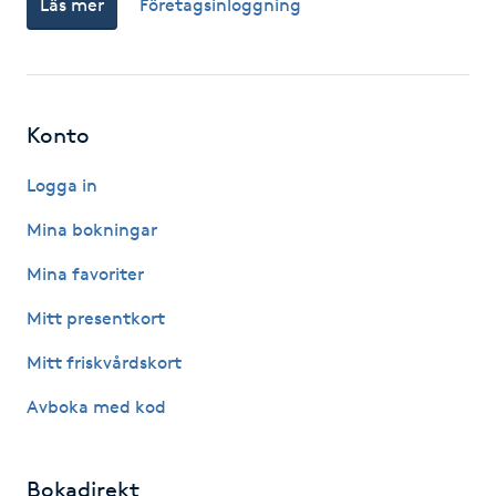
Läs mer
Företagsinloggning
Fotsvamp
Fotvård
Konto
Fransar
Logga in
Fransborttagning
Mina bokningar
Fransfärgning
Mina favoriter
Mitt presentkort
Fransförlängning
Mitt friskvårdskort
Fransförlängning Megavolym
Avboka med kod
Fransförlängning Volym
Bokadirekt