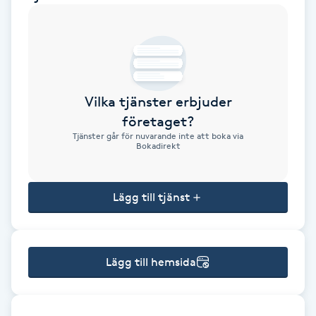
Brynformning
Brynfärgning
Vilka tjänster erbjuder
Brynplockning
företaget?
Tjänster går för nuvarande inte att boka via
Bröllopsuppsättning
Bokadirekt
C
Lägg till tjänst
Celluliter
Coachning
Lägg till hemsida
Color correction