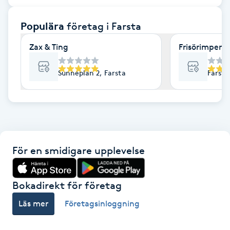
F
Populära
företag
i Farsta
Face framing
Zax & Ting
Frisörimperie
Faceliftmassage
Sunneplan 2, Farsta
Farsta
Fet hårbotten
Fettreducering
För en smidigare upplevelse
Fibromassage
Fillers
Bokadirekt för företag
Läs mer
Företagsinloggning
Fotmassage