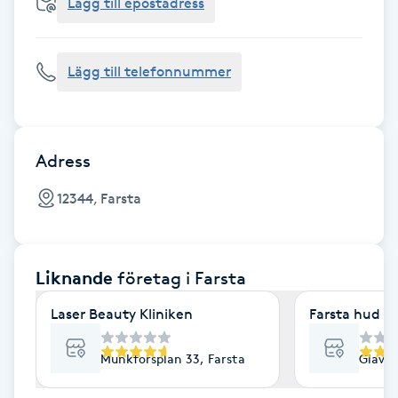
Cryoterapi
Lägg till epostadress
D
Lägg till telefonnummer
Damklippning
Dermapen
Adress
Diamantslipning
12344, Farsta
E
Enzympeeling
Liknande
företag
i Farsta
Extensions
Laser Beauty Kliniken
Farsta hud &
Extensions borttagning
Munkforsplan 33, Farsta
Glavag
Eyeliner-tatuering