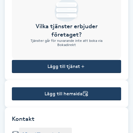
Brynformning
Vilka tjänster erbjuder
Brynfärgning
företaget?
Tjänster går för nuvarande inte att boka via
Brynplockning
Bokadirekt
Bröllopsuppsättning
Lägg till tjänst
C
Celluliter
Lägg till hemsida
Coachning
Color correction
Kontakt