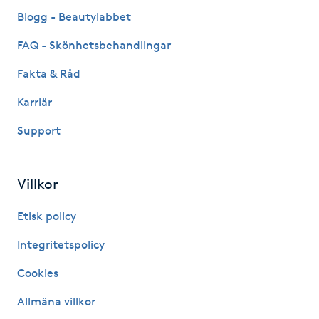
Fransk manikyr
Blogg - Beautylabbet
FAQ - Skönhetsbehandlingar
Fransrengöring
Fakta & Råd
Frekvensterapi
Karriär
Support
Friskvård
Friskvårdsmassage
Villkor
Frisör
Etisk policy
Integritetspolicy
Funktionsanalys
Cookies
Färgning
Allmäna villkor