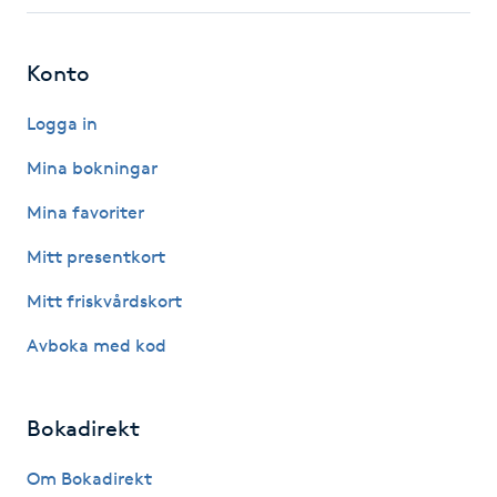
Fotsvamp
Konto
Fotvård
Logga in
Fransar
Mina bokningar
Fransborttagning
Mina favoriter
Mitt presentkort
Fransfärgning
Mitt friskvårdskort
Fransförlängning
Avboka med kod
Fransförlängning Megavolym
Bokadirekt
Fransförlängning Volym
Om Bokadirekt