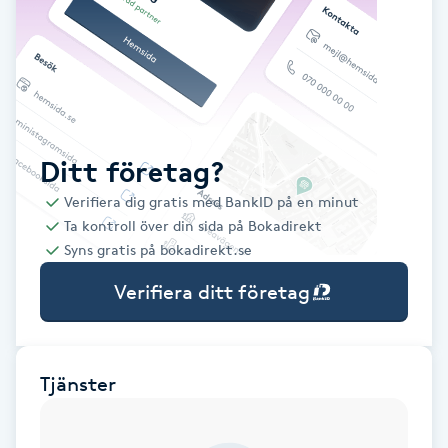
Babylights
Balayage
Bambumassage
Ditt företag?
Verifiera dig gratis med BankID på en minut
Barber
Ta kontroll över din sida på Bokadirekt
Syns gratis på bokadirekt.se
Barnklippning
Verifiera ditt företag
BIAB
Blowout
Tjänster
Bottenfärg