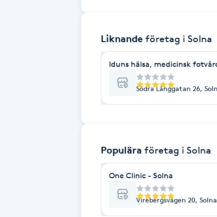
Brynformning
Liknande
företag
i Solna
Brynfärgning
Iduns hälsa, medicinsk fotvår
Brynplockning
Södra Långgatan 26, Sol
Bröllopsuppsättning
C
Celluliter
Populära
företag
i Solna
Coachning
One Clinic - Solna
Color correction
Virebergsvägen 20, Solna