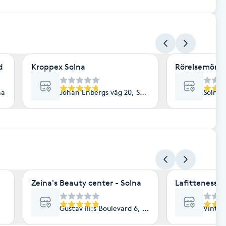
d
Kroppex Solna
Rörelsemönst
na
Johan Enbergs väg 20, Solna
Solna 
Zeina's Beauty center - Solna
Lafitteness
Gustav III:s Boulevard 6, Solna
Vinter