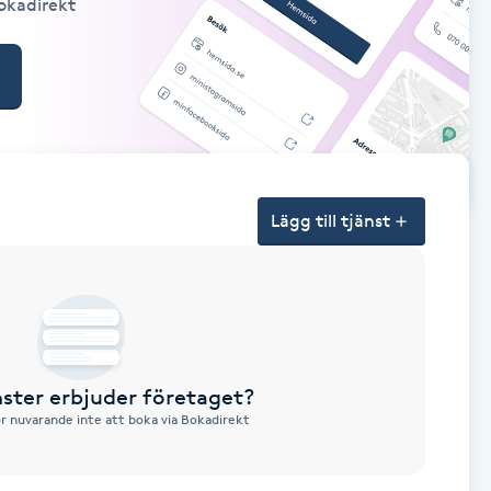
Bokadirekt
Lägg till tjänst
nster erbjuder företaget?
ör nuvarande inte att boka via Bokadirekt