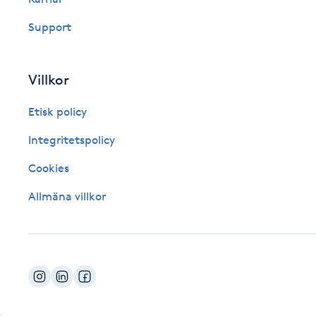
Fotsvamp
Support
Fotvård
Villkor
Fransar
Etisk policy
Fransborttagning
Integritetspolicy
Cookies
Fransfärgning
Allmäna villkor
Fransförlängning
Fransförlängning Megavolym
Fransförlängning Volym