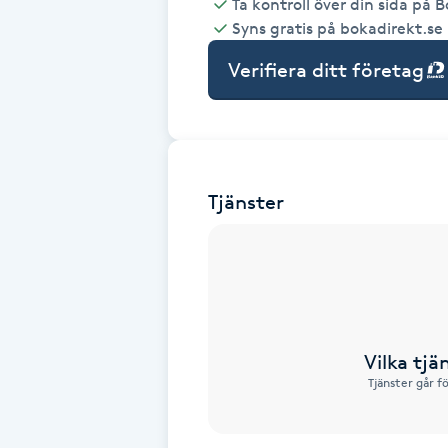
Ta kontroll över din sida på 
Syns gratis på bokadirekt.se
Babylights
Verifiera ditt företag
Balayage
Bambumassage
Tjänster
Barber
Barnklippning
BIAB
Vilka tjä
Blowout
Tjänster går f
Bottenfärg