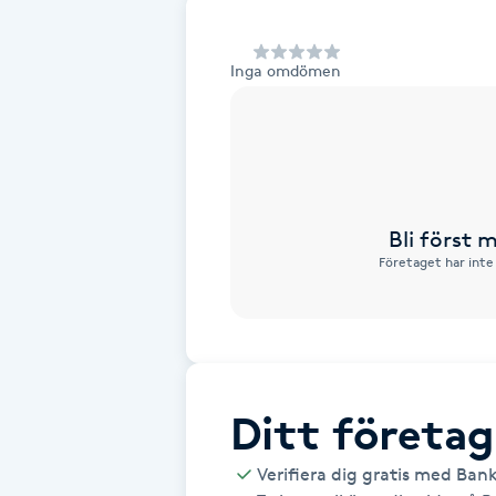
Alternativmedicin
Inga omdömen
Andningsmassage
Ansiktslyft utan kirurgi
Aromamassage
Bli först
Företaget har inte
Ashtanga Yoga
Ayurveda
Ayurvedisk Massage
Ditt företag
Ansiktsbehandling djuprengörande
Verifiera dig gratis med Ban
B