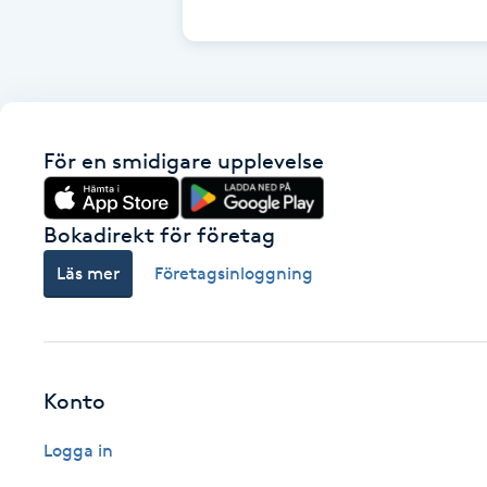
Cryoterapi
D
Damklippning
För en smidigare upplevelse
Dermapen
Diamantslipning
Bokadirekt för företag
E
Läs mer
Företagsinloggning
Enzympeeling
Extensions
Konto
Extensions borttagning
Logga in