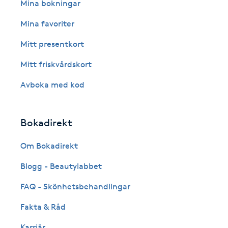
Eyeliner-tatuering
Mina bokningar
F
Mina favoriter
Face framing
Mitt presentkort
Mitt friskvårdskort
Faceliftmassage
Avboka med kod
Fet hårbotten
Bokadirekt
Fettreducering
Om Bokadirekt
Fibromassage
Blogg - Beautylabbet
Fillers
FAQ - Skönhetsbehandlingar
Fakta & Råd
Fotmassage
Karriär