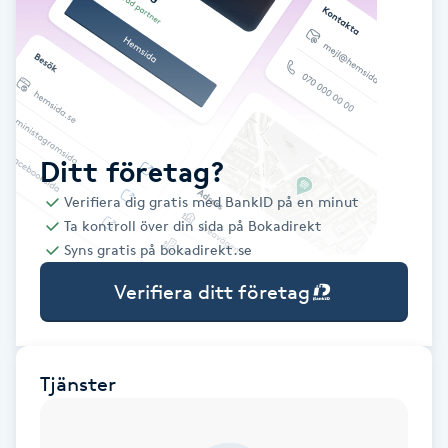
Babylights
Balayage
Bambumassage
Ditt företag?
Verifiera dig gratis med BankID på en minut
Barber
Ta kontroll över din sida på Bokadirekt
Syns gratis på bokadirekt.se
Barnklippning
Verifiera ditt företag
BIAB
Blowout
Tjänster
Bottenfärg