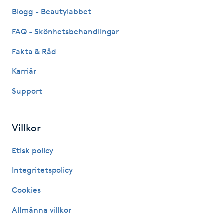
Fransk manikyr
Blogg - Beautylabbet
FAQ - Skönhetsbehandlingar
Fransrengöring
Fakta & Råd
Frekvensterapi
Karriär
Support
Friskvård
Friskvårdsmassage
Villkor
Frisör
Etisk policy
Integritetspolicy
Funktionsanalys
Cookies
Färgning
Allmänna villkor