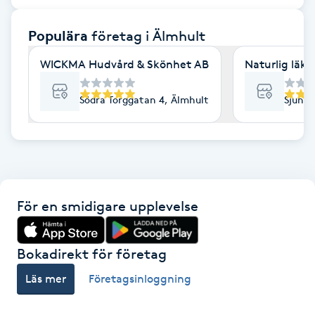
F
Populära
företag
i Älmhult
Face framing
WICKMA Hudvård & Skönhet AB
Naturlig läkn
Faceliftmassage
Södra Torggatan 4, Älmhult
Sjuhul
Fet hårbotten
Fettreducering
För en smidigare upplevelse
Fibromassage
Fillers
Bokadirekt för företag
Läs mer
Företagsinloggning
Fotmassage