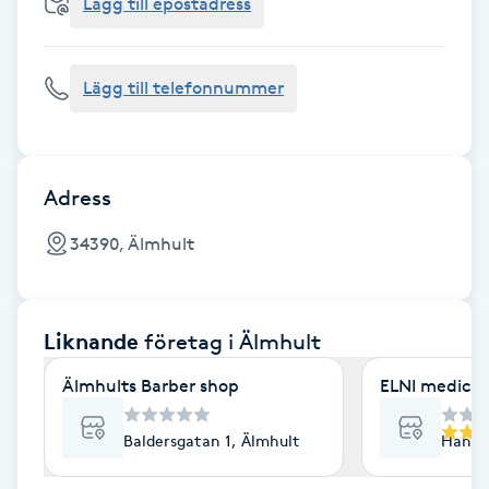
Cryoterapi
Lägg till epostadress
D
Lägg till telefonnummer
Damklippning
Dermapen
Adress
Diamantslipning
34390, Älmhult
E
Enzympeeling
Liknande
företag
i Älmhult
Extensions
Älmhults Barber shop
ELNI medicin
Extensions borttagning
Baldersgatan 1, Älmhult
Hantve
Eyeliner-tatuering