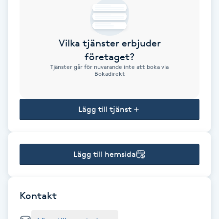
Brynformning
Vilka tjänster erbjuder
Brynfärgning
företaget?
Tjänster går för nuvarande inte att boka via
Brynplockning
Bokadirekt
Bröllopsuppsättning
Lägg till tjänst
C
Celluliter
Lägg till hemsida
Coachning
Color correction
Kontakt