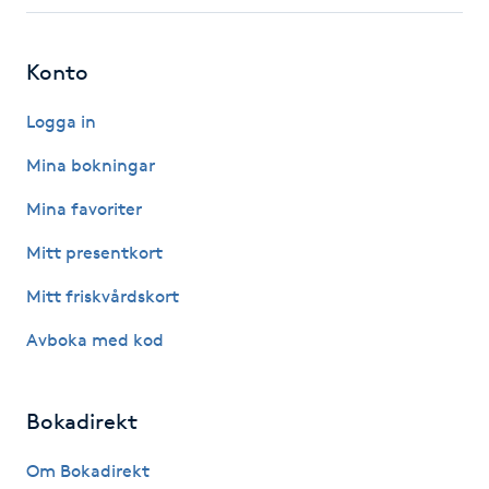
Fotsvamp
Konto
Fotvård
Logga in
Fransar
Mina bokningar
Fransborttagning
Mina favoriter
Mitt presentkort
Fransfärgning
Mitt friskvårdskort
Fransförlängning
Avboka med kod
Fransförlängning Megavolym
Bokadirekt
Fransförlängning Volym
Om Bokadirekt