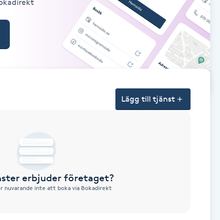
Bokadirekt
Lägg till tjänst
nster erbjuder företaget?
ör nuvarande inte att boka via Bokadirekt