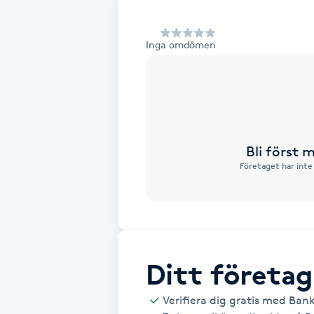
Alternativmedicin
Inga omdömen
Andningsmassage
Ansiktslyft utan kirurgi
Aromamassage
Bli först
Företaget har inte
Ashtanga Yoga
Ayurveda
Ayurvedisk Massage
Ditt företag
Ansiktsbehandling djuprengörande
Verifiera dig gratis med Ban
B