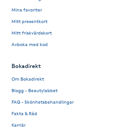
Cryoterapi
Mina favoriter
D
Mitt presentkort
Damklippning
Mitt friskvårdskort
Dermapen
Avboka med kod
Diamantslipning
Bokadirekt
E
Om Bokadirekt
Enzympeeling
Blogg - Beautylabbet
Extensions
FAQ - Skönhetsbehandlingar
Fakta & Råd
Extensions borttagning
Karriär