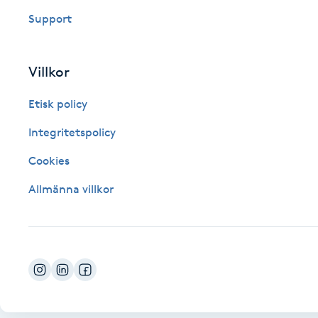
Eyeliner-tatuering
Support
F
Face framing
Villkor
Faceliftmassage
Etisk policy
Integritetspolicy
Fet hårbotten
Cookies
Fettreducering
Allmänna villkor
Fibromassage
Fillers
Fotmassage