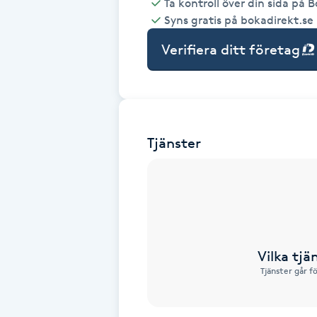
Ta kontroll över din sida på 
Syns gratis på bokadirekt.se
Babylights
Verifiera ditt företag
Balayage
Bambumassage
Tjänster
Barber
Barnklippning
BIAB
Vilka tjä
Blowout
Tjänster går f
Bottenfärg