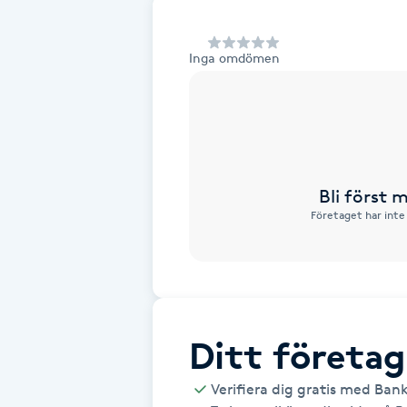
Alternativmedicin
Inga omdömen
Andningsmassage
Ansiktslyft utan kirurgi
Aromamassage
Bli först
Företaget har inte
Ashtanga Yoga
Ayurveda
Ayurvedisk Massage
Ditt företag
Ansiktsbehandling djuprengörande
Verifiera dig gratis med Ban
B