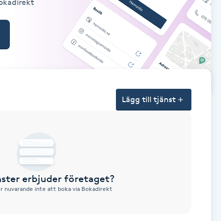
Bokadirekt
Lägg till tjänst
nster erbjuder företaget?
ör nuvarande inte att boka via Bokadirekt