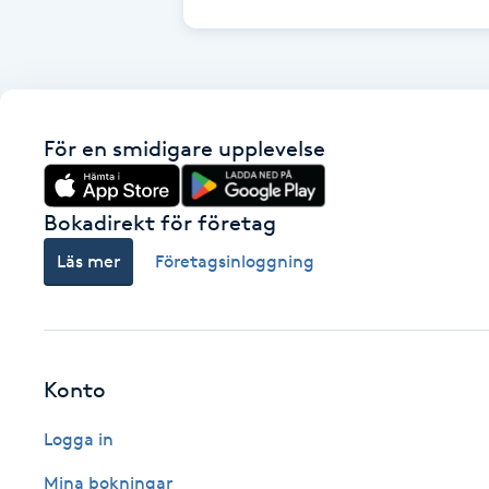
Brynformning
Brynfärgning
För en smidigare upplevelse
Brynplockning
Bokadirekt för företag
Bröllopsuppsättning
Läs mer
Företagsinloggning
C
Celluliter
Coachning
Konto
Logga in
Color correction
Mina bokningar