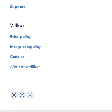
Eyeliner-tatuering
Support
F
Face framing
Villkor
Faceliftmassage
Etisk policy
Integritetspolicy
Fet hårbotten
Cookies
Fettreducering
Allmänna villkor
Fibromassage
Fillers
Fotmassage