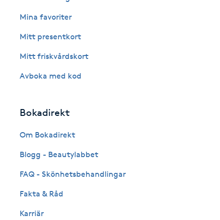
Cryoterapi
Mina favoriter
D
Mitt presentkort
Damklippning
Mitt friskvårdskort
Dermapen
Avboka med kod
Diamantslipning
Bokadirekt
E
Om Bokadirekt
Enzympeeling
Blogg - Beautylabbet
Extensions
FAQ - Skönhetsbehandlingar
Fakta & Råd
Extensions borttagning
Karriär