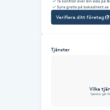
Ta kontroll över din sida på 
Syns gratis på bokadirekt.se
Babylights
Verifiera ditt företag
Balayage
Bambumassage
Tjänster
Barber
Barnklippning
BIAB
Vilka tjä
Blowout
Tjänster går f
Bottenfärg