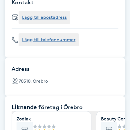
Cryoterapi
Kontakt
D
Lägg till epostadress
Damklippning
Lägg till telefonnummer
Dermapen
Diamantslipning
E
Adress
Enzympeeling
70510, Örebro
Extensions
Liknande
företag
i Örebro
Extensions borttagning
Zodiak
Beauty Cente
Eyeliner-tatuering