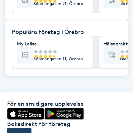
Köpmangatan 21, Örebro
Järnvä
F
Face framing
Populära
företag
i Örebro
Faceliftmassage
My Lalisa
Hälsopraktik
Fet hårbotten
Köpmangatan 11, Örebro
Gladar
Fettreducering
Fibromassage
För en smidigare upplevelse
Fillers
Fotmassage
Bokadirekt för företag