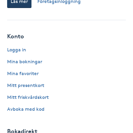
Läs mer
Företagsinloggning
Fotsvamp
Fotvård
Konto
Fransar
Logga in
Fransborttagning
Mina bokningar
Fransfärgning
Mina favoriter
Mitt presentkort
Fransförlängning
Mitt friskvårdskort
Fransförlängning Megavolym
Avboka med kod
Fransförlängning Volym
Bokadirekt