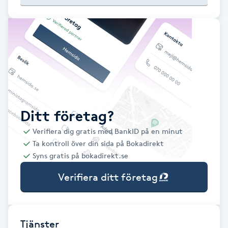
Babylights
Balayage
Bambumassage
Barber
Ditt företag?
Verifiera dig gratis med BankID på en minut
Barnklippning
Ta kontroll över din sida på Bokadirekt
Syns gratis på bokadirekt.se
BIAB
Verifiera ditt företag
Blowout
Bottenfärg
Tjänster