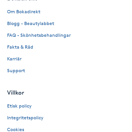
Fransk manikyr
Om Bokadirekt
Fransrengöring
Blogg - Beautylabbet
FAQ - Skönhetsbehandlingar
Frekvensterapi
Fakta & Råd
Friskvård
Karriär
Support
Friskvårdsmassage
Frisör
Villkor
Funktionsanalys
Etisk policy
Integritetspolicy
Färgning
Cookies