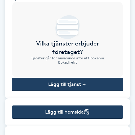
Brynformning
Brynfärgning
Vilka tjänster erbjuder
Brynplockning
företaget?
Tjänster går för nuvarande inte att boka via
Bröllopsuppsättning
Bokadirekt
C
Lägg till tjänst
Celluliter
Coachning
Lägg till hemsida
Color correction