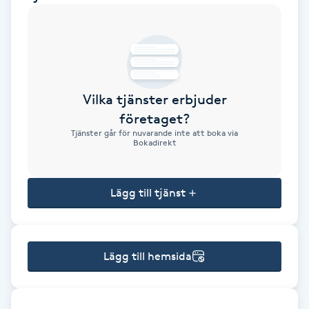
Brynformning
Brynfärgning
Vilka tjänster erbjuder
Brynplockning
företaget?
Tjänster går för nuvarande inte att boka via
Bröllopsuppsättning
Bokadirekt
C
Lägg till tjänst
Celluliter
Coachning
Lägg till hemsida
Color correction