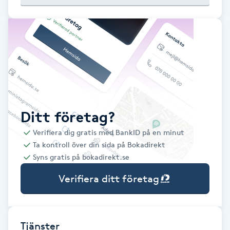
Babylights
Balayage
Bambumassage
Barber
Ditt företag?
Verifiera dig gratis med BankID på en minut
Barnklippning
Ta kontroll över din sida på Bokadirekt
Syns gratis på bokadirekt.se
BIAB
Verifiera ditt företag
Blowout
Bottenfärg
Tjänster