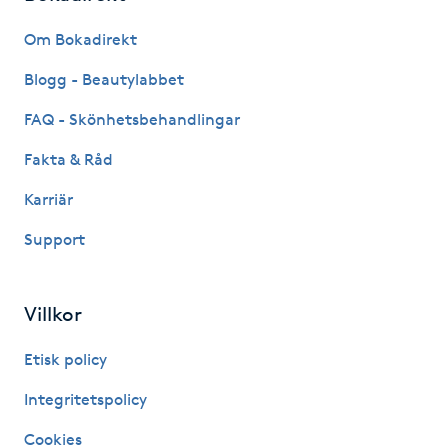
Fransk manikyr
Om Bokadirekt
Fransrengöring
Blogg - Beautylabbet
FAQ - Skönhetsbehandlingar
Frekvensterapi
Fakta & Råd
Friskvård
Karriär
Support
Friskvårdsmassage
Frisör
Villkor
Funktionsanalys
Etisk policy
Integritetspolicy
Färgning
Cookies