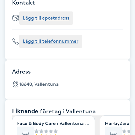
Cryoterapi
Kontakt
D
Lägg till epostadress
Damklippning
Lägg till telefonnummer
Dermapen
Diamantslipning
E
Adress
Enzympeeling
18640, Vallentuna
Extensions
Liknande
företag
i Vallentuna
Extensions borttagning
Face & Body Care i Vallentuna AB
HairbyZara A
Eyeliner-tatuering