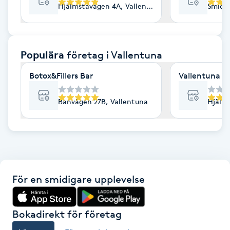
Hjälmstavägen 4A, Vallentuna
Smides
F
Face framing
Populära
företag
i Vallentuna
Faceliftmassage
Botox&Fillers Bar
Vallentuna K
Fet hårbotten
Banvägen 27B, Vallentuna
Hjälms
Fettreducering
Fibromassage
För en smidigare upplevelse
Fillers
Fotmassage
Bokadirekt för företag