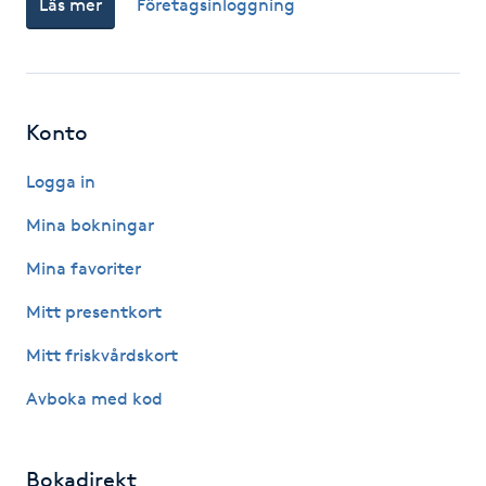
Läs mer
Företagsinloggning
Fotsvamp
Fotvård
Konto
Fransar
Logga in
Fransborttagning
Mina bokningar
Fransfärgning
Mina favoriter
Mitt presentkort
Fransförlängning
Mitt friskvårdskort
Fransförlängning Megavolym
Avboka med kod
Fransförlängning Volym
Bokadirekt