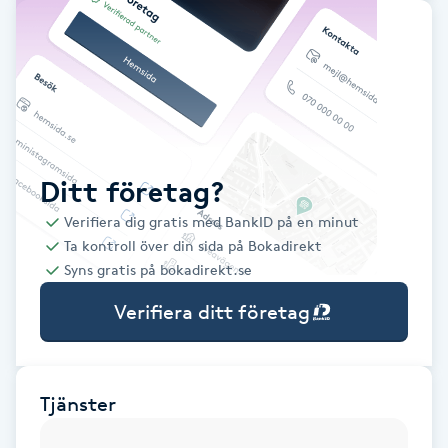
Babylights
Balayage
Bambumassage
Ditt företag?
Barber
Verifiera dig gratis med BankID på en minut
Ta kontroll över din sida på Bokadirekt
Barnklippning
Syns gratis på bokadirekt.se
Verifiera ditt företag
BIAB
Blowout
Tjänster
Bottenfärg