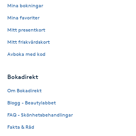
Mina bokningar
F
Mina favoriter
Face framing
Mitt presentkort
Faceliftmassage
Mitt friskvårdskort
Avboka med kod
Fet hårbotten
Fettreducering
Bokadirekt
Om Bokadirekt
Fibromassage
Blogg - Beautylabbet
Fillers
FAQ - Skönhetsbehandlingar
Fotmassage
Fakta & Råd