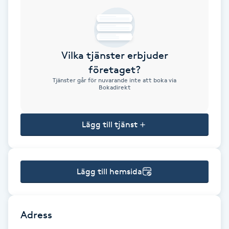
Brynformning
Brynfärgning
Vilka tjänster erbjuder
företaget?
Brynplockning
Tjänster går för nuvarande inte att boka via
Bokadirekt
Bröllopsuppsättning
C
Lägg till tjänst
Celluliter
Lägg till hemsida
Coachning
Color correction
Adress