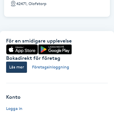
Cryoterapi
42471, Olofstorp
D
Damklippning
Dermapen
För en smidigare upplevelse
Diamantslipning
Bokadirekt för företag
E
Läs mer
Företagsinloggning
Enzympeeling
Extensions
Konto
Extensions borttagning
Logga in
Eyeliner-tatuering