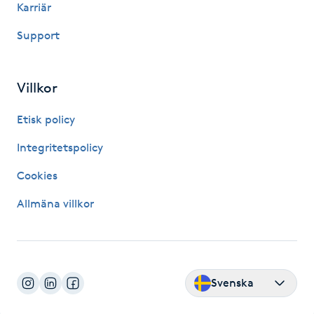
Karriär
Fotsvamp
Support
Fotvård
Villkor
Fransar
Etisk policy
Fransborttagning
Integritetspolicy
Fransfärgning
Cookies
Allmäna villkor
Fransförlängning
Fransförlängning Megavolym
Svenska
Fransförlängning Volym