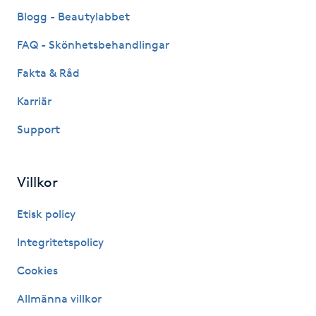
Fransk manikyr
Blogg - Beautylabbet
FAQ - Skönhetsbehandlingar
Fransrengöring
Fakta & Råd
Frekvensterapi
Karriär
Support
Friskvård
Friskvårdsmassage
Villkor
Frisör
Etisk policy
Integritetspolicy
Funktionsanalys
Cookies
Färgning
Allmänna villkor