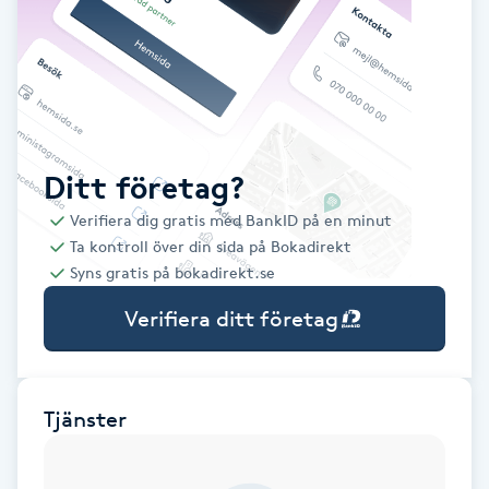
Babylights
Balayage
Bambumassage
Ditt företag?
Verifiera dig gratis med BankID på en minut
Barber
Ta kontroll över din sida på Bokadirekt
Syns gratis på bokadirekt.se
Barnklippning
Verifiera ditt företag
BIAB
Blowout
Tjänster
Bottenfärg