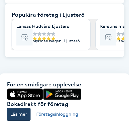
F
Populära
företag
i Ljusterö
Face framing
Larisas Hudvård Ljusterö
Kerstins mass
Faceliftmassage
Myrmansvägen, Ljusterö
Långsj
Fet hårbotten
Fettreducering
För en smidigare upplevelse
Fibromassage
Fillers
Bokadirekt för företag
Läs mer
Företagsinloggning
Fotmassage