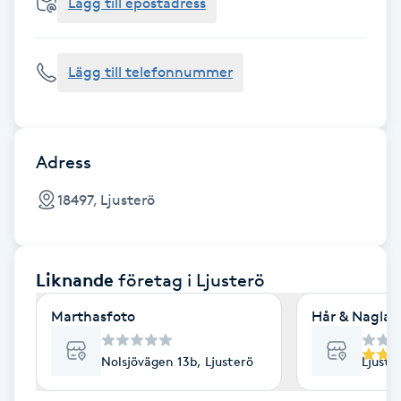
Cryoterapi
Lägg till epostadress
D
Lägg till telefonnummer
Damklippning
Dermapen
Adress
Diamantslipning
18497, Ljusterö
E
Enzympeeling
Liknande
företag
i Ljusterö
Extensions
Marthasfoto
Hår & Naglar
Extensions borttagning
Nolsjövägen 13b, Ljusterö
Ljuste
Eyeliner-tatuering