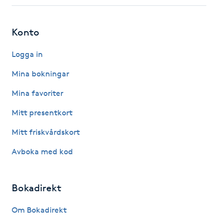
Fotsvamp
Konto
Fotvård
Logga in
Fransar
Mina bokningar
Fransborttagning
Mina favoriter
Mitt presentkort
Fransfärgning
Mitt friskvårdskort
Fransförlängning
Avboka med kod
Fransförlängning Megavolym
Bokadirekt
Fransförlängning Volym
Om Bokadirekt