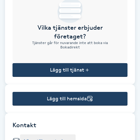
Brynformning
Vilka tjänster erbjuder
Brynfärgning
företaget?
Tjänster går för nuvarande inte att boka via
Brynplockning
Bokadirekt
Bröllopsuppsättning
Lägg till tjänst
C
Celluliter
Lägg till hemsida
Coachning
Color correction
Kontakt