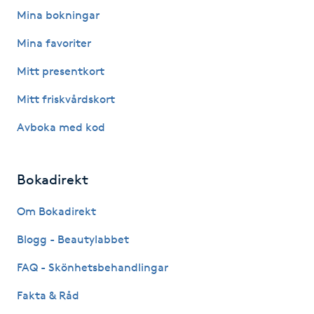
Fotsvamp
Mina bokningar
Mina favoriter
Fotvård
Mitt presentkort
Fransar
Mitt friskvårdskort
Avboka med kod
Fransborttagning
Fransfärgning
Bokadirekt
Fransförlängning
Om Bokadirekt
Blogg - Beautylabbet
Fransförlängning Megavolym
FAQ - Skönhetsbehandlingar
Fransförlängning Volym
Fakta & Råd