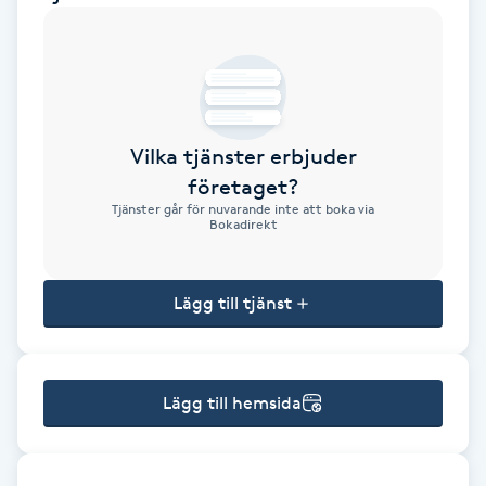
Brynformning
Brynfärgning
Vilka tjänster erbjuder
Brynplockning
företaget?
Tjänster går för nuvarande inte att boka via
Bröllopsuppsättning
Bokadirekt
C
Lägg till tjänst
Celluliter
Coachning
Lägg till hemsida
Color correction