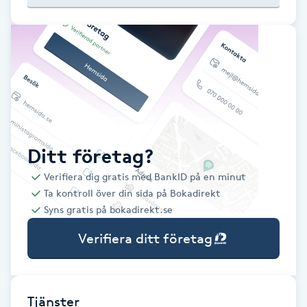
Babylights
Balayage
Bambumassage
Barber
Ditt företag?
Verifiera dig gratis med BankID på en minut
Barnklippning
Ta kontroll över din sida på Bokadirekt
Syns gratis på bokadirekt.se
BIAB
Verifiera ditt företag
Blowout
Bottenfärg
Tjänster