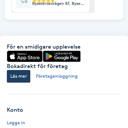
Byxelkroksvägen 87, Byxelkrok
F
Face framing
Faceliftmassage
För en smidigare upplevelse
Fet hårbotten
Bokadirekt för företag
Fettreducering
Läs mer
Företagsinloggning
Fibromassage
Fillers
Konto
Fotmassage
Logga in