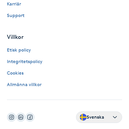
Karriär
Fransk manikyr
Support
Fransrengöring
Villkor
Frekvensterapi
Etisk policy
Friskvård
Integritetspolicy
Friskvårdsmassage
Cookies
Allmänna villkor
Frisör
Funktionsanalys
Svenska
Färgning