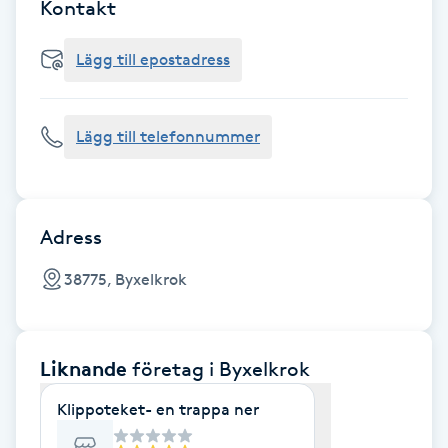
Cryoterapi
Kontakt
D
Lägg till epostadress
Damklippning
Lägg till telefonnummer
Dermapen
Diamantslipning
E
Adress
Enzympeeling
38775, Byxelkrok
Extensions
Liknande
företag
i Byxelkrok
Extensions borttagning
Klippoteket- en trappa ner
Eyeliner-tatuering