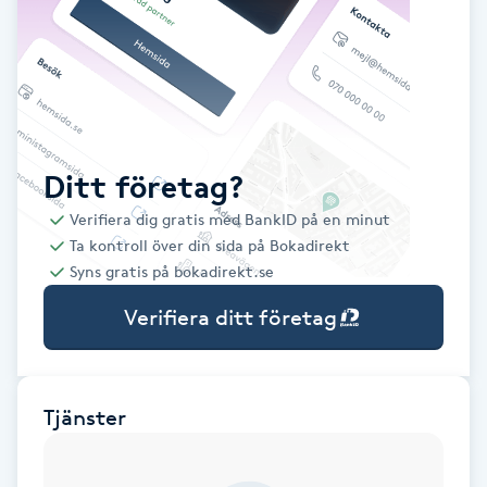
Babylights
Balayage
Bambumassage
Ditt företag?
Verifiera dig gratis med BankID på en minut
Barber
Ta kontroll över din sida på Bokadirekt
Syns gratis på bokadirekt.se
Barnklippning
Verifiera ditt företag
BIAB
Blowout
Tjänster
Bottenfärg