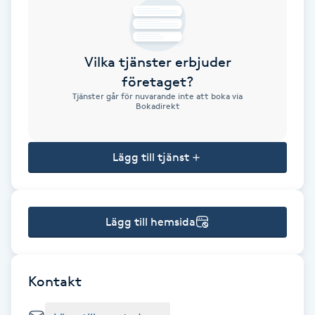
Brynformning
Vilka tjänster erbjuder
Brynfärgning
företaget?
Tjänster går för nuvarande inte att boka via
Brynplockning
Bokadirekt
Bröllopsuppsättning
Lägg till tjänst
C
Celluliter
Lägg till hemsida
Coachning
Color correction
Kontakt