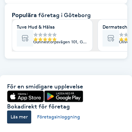
F
Populära
företag
i Göteborg
Face framing
Tuve Hud & Hälsa
Dermatech
Faceliftmassage
Gunnestorpsvägen 101, Göteborg
Olived
Fet hårbotten
Fettreducering
För en smidigare upplevelse
Fibromassage
Fillers
Bokadirekt för företag
Läs mer
Företagsinloggning
Fotmassage