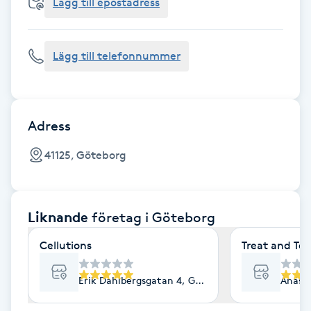
Cryoterapi
Lägg till epostadress
D
Lägg till telefonnummer
Damklippning
Dermapen
Adress
Diamantslipning
41125, Göteborg
E
Enzympeeling
Liknande
företag
i Göteborg
Extensions
Cellutions
Treat and Te
Extensions borttagning
Erik Dahlbergsgatan 4, Göteborg
Ånäsv
Eyeliner-tatuering