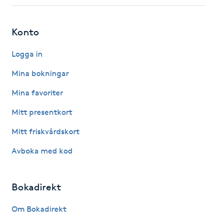
Fotsvamp
Konto
Fotvård
Logga in
Fransar
Mina bokningar
Fransborttagning
Mina favoriter
Mitt presentkort
Fransfärgning
Mitt friskvårdskort
Fransförlängning
Avboka med kod
Fransförlängning Megavolym
Bokadirekt
Fransförlängning Volym
Om Bokadirekt