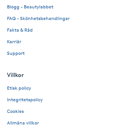
Fransk manikyr
Blogg - Beautylabbet
FAQ - Skönhetsbehandlingar
Fransrengöring
Fakta & Råd
Frekvensterapi
Karriär
Support
Friskvård
Friskvårdsmassage
Villkor
Frisör
Etisk policy
Integritetspolicy
Funktionsanalys
Cookies
Färgning
Allmäna villkor