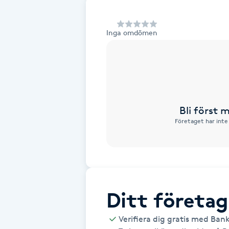
Alternativmedicin
Inga omdömen
Andningsmassage
Ansiktslyft utan kirurgi
Aromamassage
Bli först
Företaget har inte
Ashtanga Yoga
Ayurveda
Ayurvedisk Massage
Ditt företag
Ansiktsbehandling djuprengörande
Verifiera dig gratis med Ban
B