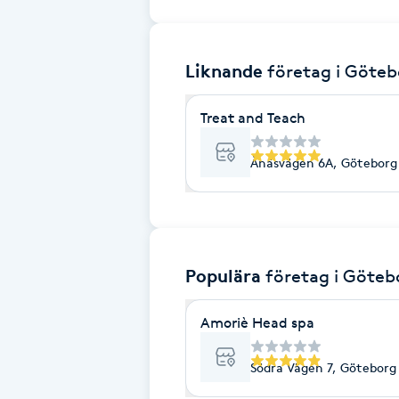
Brynformning
Liknande
företag
i Göteb
Brynfärgning
Treat and Teach
Brynplockning
Ånäsvägen 6A, Göteborg
Bröllopsuppsättning
C
Celluliter
Populära
företag
i Göteb
Coachning
Amoriè Head spa
Color correction
Södra Vägen 7, Göteborg