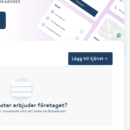
Bokadirekt
Lägg till tjänst
nster erbjuder företaget?
ör nuvarande inte att boka via Bokadirekt