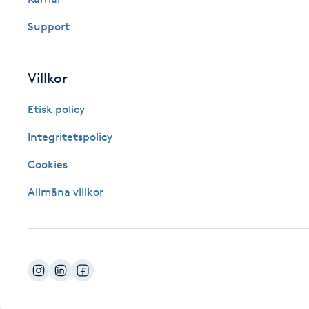
Fotsvamp
Support
Fotvård
Villkor
Fransar
Etisk policy
Fransborttagning
Integritetspolicy
Cookies
Fransfärgning
Allmäna villkor
Fransförlängning
Fransförlängning Megavolym
Fransförlängning Volym