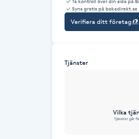
Ta kontroll över din sida på 
Syns gratis på bokadirekt.se
Babylights
Verifiera ditt företag
Balayage
Bambumassage
Tjänster
Barber
Barnklippning
BIAB
Vilka tjä
Blowout
Tjänster går f
Bottenfärg