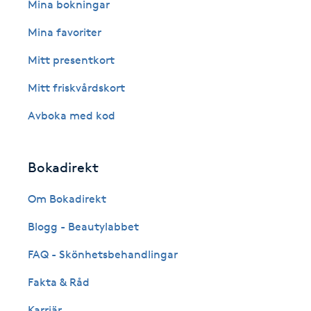
Eyeliner-tatuering
Mina bokningar
F
Mina favoriter
Face framing
Mitt presentkort
Mitt friskvårdskort
Faceliftmassage
Avboka med kod
Fet hårbotten
Bokadirekt
Fettreducering
Om Bokadirekt
Fibromassage
Blogg - Beautylabbet
Fillers
FAQ - Skönhetsbehandlingar
Fakta & Råd
Fotmassage
Karriär