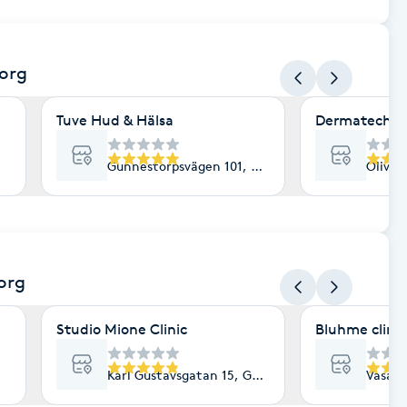
org
Tuve Hud & Hälsa
Dermatech
Gunnestorpsvägen 101, Göteborg
Olived
org
Studio Mione Clinic
Bluhme clinic
Karl Gustavsgatan 15, Göteborg
Vasaga