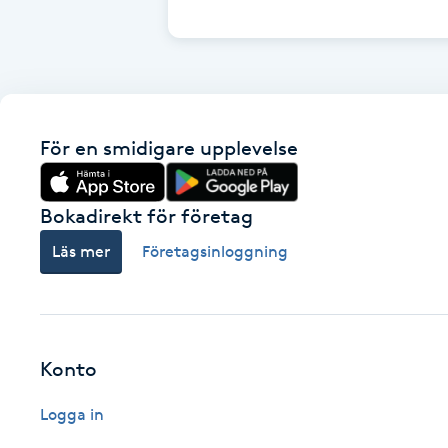
Cryoterapi
D
Damklippning
För en smidigare upplevelse
Dermapen
Diamantslipning
Bokadirekt för företag
E
Läs mer
Företagsinloggning
Enzympeeling
Extensions
Konto
Extensions borttagning
Logga in