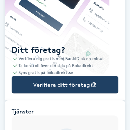
Babylights
Balayage
Bambumassage
Ditt företag?
Verifiera dig gratis med BankID på en minut
Barber
Ta kontroll över din sida på Bokadirekt
Syns gratis på bokadirekt.se
Barnklippning
Verifiera ditt företag
BIAB
Blowout
Tjänster
Bottenfärg