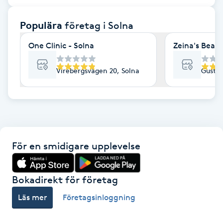
F
Populära
företag
i Solna
Face framing
One Clinic - Solna
Zeina's Beaut
Faceliftmassage
Virebergsvägen 20, Solna
Gustav
Fet hårbotten
Fettreducering
För en smidigare upplevelse
Fibromassage
Fillers
Bokadirekt för företag
Läs mer
Företagsinloggning
Fotmassage