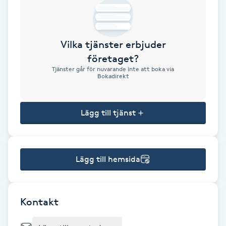
Brynformning
Vilka tjänster erbjuder
Brynfärgning
företaget?
Tjänster går för nuvarande inte att boka via
Brynplockning
Bokadirekt
Bröllopsuppsättning
Lägg till tjänst
C
Celluliter
Lägg till hemsida
Coachning
Color correction
Kontakt