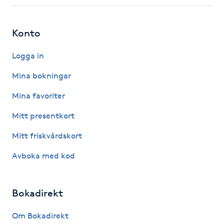
Fotsvamp
Konto
Fotvård
Logga in
Fransar
Mina bokningar
Fransborttagning
Mina favoriter
Mitt presentkort
Fransfärgning
Mitt friskvårdskort
Fransförlängning
Avboka med kod
Fransförlängning Megavolym
Bokadirekt
Fransförlängning Volym
Om Bokadirekt