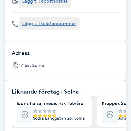
Cryoterapi
Lägg till epostadress
D
Lägg till telefonnummer
Damklippning
Dermapen
Adress
Diamantslipning
17155, Solna
E
Enzympeeling
Liknande
företag
i Solna
Extensions
Iduns hälsa, medicinsk fotvård
Kroppex Soln
Extensions borttagning
Södra Långgatan 26, Solna
Johan 
Eyeliner-tatuering