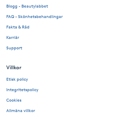
Fransk manikyr
Blogg - Beautylabbet
FAQ - Skönhetsbehandlingar
Fransrengöring
Fakta & Råd
Frekvensterapi
Karriär
Support
Friskvård
Friskvårdsmassage
Villkor
Frisör
Etisk policy
Integritetspolicy
Funktionsanalys
Cookies
Färgning
Allmäna villkor