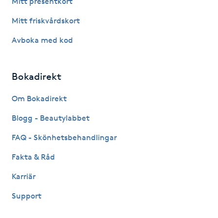
Mitt presentkort
Fotsvamp
Mitt friskvårdskort
Fotvård
Avboka med kod
Fransar
Bokadirekt
Fransborttagning
Om Bokadirekt
Blogg - Beautylabbet
Fransfärgning
FAQ - Skönhetsbehandlingar
Fransförlängning
Fakta & Råd
Fransförlängning Megavolym
Karriär
Support
Fransförlängning Volym