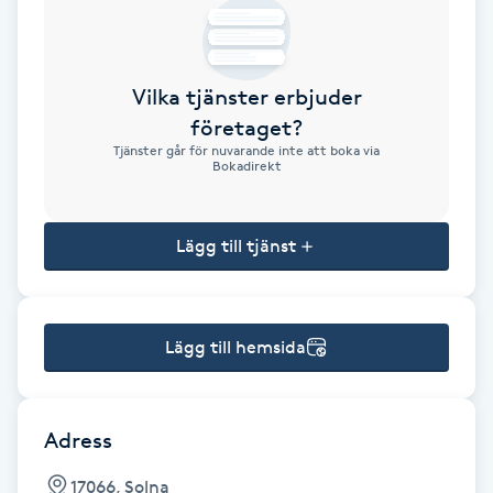
Brynformning
Vilka tjänster erbjuder
Brynfärgning
företaget?
Tjänster går för nuvarande inte att boka via
Brynplockning
Bokadirekt
Bröllopsuppsättning
Lägg till tjänst
C
Celluliter
Lägg till hemsida
Coachning
Color correction
Adress
17066, Solna