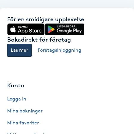
F
För en smidigare upplevelse
Face framing
Bokadirekt för företag
Faceliftmassage
Läs mer
Företagsinloggning
Fet hårbotten
Fettreducering
Konto
Fibromassage
Logga in
Fillers
Mina bokningar
Mina favoriter
Fotmassage