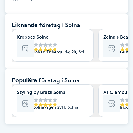
Cryoterapi
D
Liknande
företag
i Solna
Damklippning
Kroppex Solna
Zeina's Beaut
Dermapen
Johan Enbergs väg 20, Solna
Gustav
Diamantslipning
E
Populära
företag
i Solna
Enzympeeling
Styling by Brazil Solna
AT Glamour
Extensions
Solnavägen 29H, Solna
Indust
Extensions borttagning
Eyeliner-tatuering