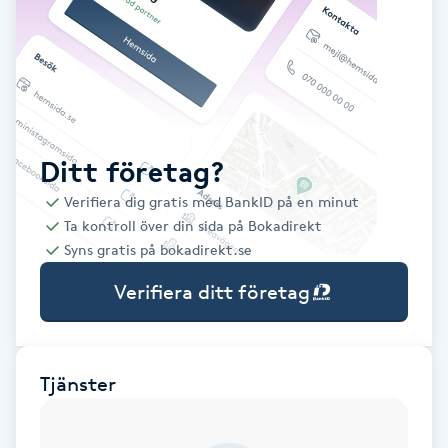
Babylights
Balayage
Bambumassage
Ditt företag?
Verifiera dig gratis med BankID på en minut
Barber
Ta kontroll över din sida på Bokadirekt
Syns gratis på bokadirekt.se
Barnklippning
Verifiera ditt företag
BIAB
Blowout
Tjänster
Bottenfärg