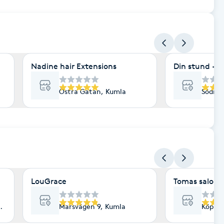
Nadine hair Extensions
Din stund - M
Östra Gatan, Kumla
Södra 
LouGrace
Tomas salong
, Kumla
Marsvägen 9, Kumla
Köpma