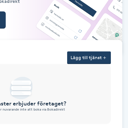
Bokadirekt
Lägg till tjänst
nster erbjuder företaget?
ör nuvarande inte att boka via Bokadirekt