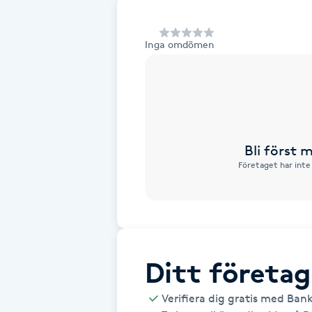
Alternativmedicin
Inga omdömen
Andningsmassage
Ansiktslyft utan kirurgi
Aromamassage
Bli först
Företaget har inte
Ashtanga Yoga
Ayurveda
Ayurvedisk Massage
Ditt företag
Ansiktsbehandling djuprengörande
Verifiera dig gratis med Ban
B