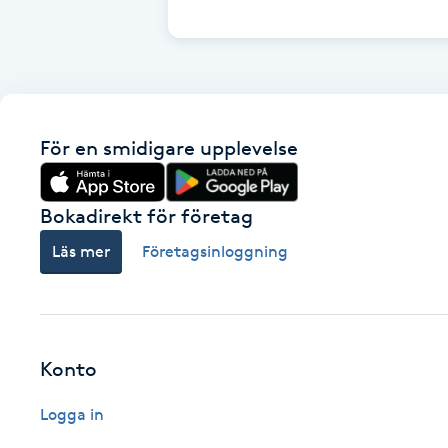
Cryoterapi
D
Damklippning
För en smidigare upplevelse
Dermapen
Diamantslipning
Bokadirekt för företag
E
Läs mer
Företagsinloggning
Enzympeeling
Extensions
Konto
Extensions borttagning
Logga in