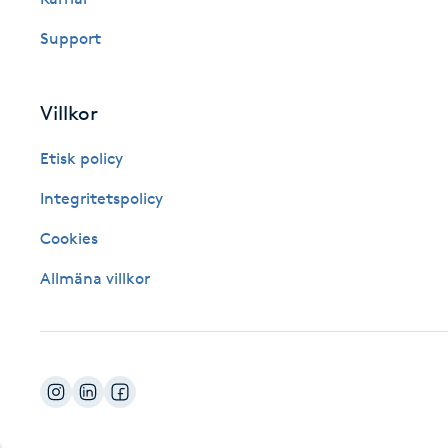
Fotsvamp
Support
Fotvård
Villkor
Fransar
Etisk policy
Fransborttagning
Integritetspolicy
Cookies
Fransfärgning
Allmäna villkor
Fransförlängning
Fransförlängning Megavolym
Fransförlängning Volym