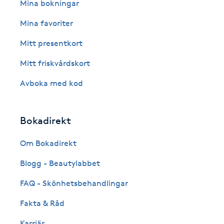
Eyeliner-tatuering
Mina bokningar
F
Mina favoriter
Face framing
Mitt presentkort
Mitt friskvårdskort
Faceliftmassage
Avboka med kod
Fet hårbotten
Bokadirekt
Fettreducering
Om Bokadirekt
Fibromassage
Blogg - Beautylabbet
Fillers
FAQ - Skönhetsbehandlingar
Fakta & Råd
Fotmassage
Karriär