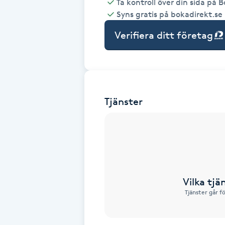
Ta kontroll över din sida på 
Syns gratis på bokadirekt.se
Babylights
Verifiera ditt företag
Balayage
Bambumassage
Tjänster
Barber
Barnklippning
BIAB
Vilka tjä
Blowout
Tjänster går f
Bottenfärg