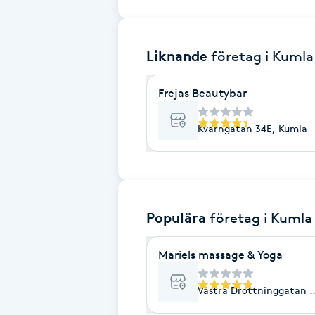
Brynformning
Liknande
företag
i Kumla
Brynfärgning
Frejas Beautybar
Brynplockning
Kvarngatan 34E, Kumla
Bröllopsuppsättning
C
Celluliter
Populära
företag
i Kumla
Coachning
Mariels massage & Yoga
Color correction
Västra Drottninggatan 8