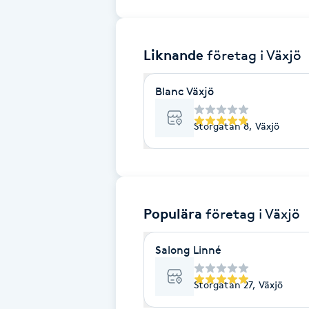
Brynformning
Liknande
företag
i Växjö
Brynfärgning
Blanc Växjö
Brynplockning
Storgatan 8, Växjö
Bröllopsuppsättning
C
Celluliter
Populära
företag
i Växjö
Coachning
Salong Linné
Color correction
Storgatan 27, Växjö