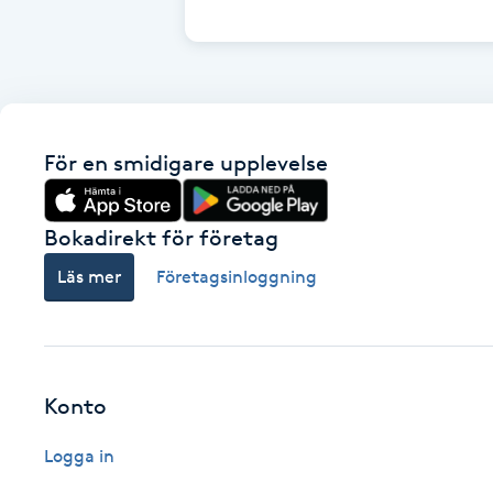
Cryoterapi
D
Damklippning
För en smidigare upplevelse
Dermapen
Diamantslipning
Bokadirekt för företag
E
Läs mer
Företagsinloggning
Enzympeeling
Extensions
Konto
Extensions borttagning
Logga in