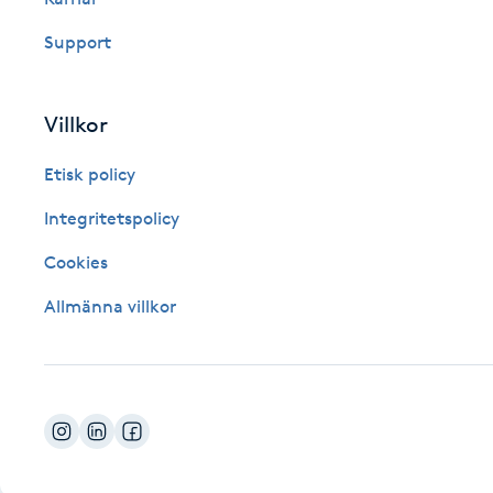
Fotsvamp
Support
Fotvård
Villkor
Fransar
Etisk policy
Fransborttagning
Integritetspolicy
Cookies
Fransfärgning
Allmänna villkor
Fransförlängning
Fransförlängning Megavolym
Fransförlängning Volym