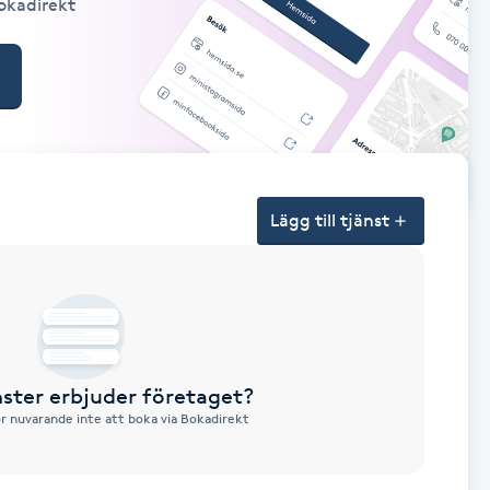
Bokadirekt
Lägg till tjänst
nster erbjuder företaget?
ör nuvarande inte att boka via Bokadirekt