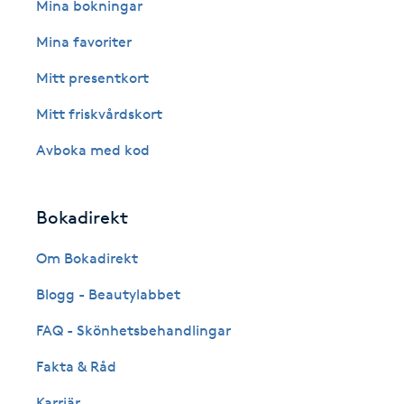
Eyeliner-tatuering
Mina bokningar
F
Mina favoriter
Face framing
Mitt presentkort
Mitt friskvårdskort
Faceliftmassage
Avboka med kod
Fet hårbotten
Bokadirekt
Fettreducering
Om Bokadirekt
Fibromassage
Blogg - Beautylabbet
Fillers
FAQ - Skönhetsbehandlingar
Fakta & Råd
Fotmassage
Karriär