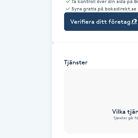
Ta kontroll över din sida på 
Syns gratis på bokadirekt.se
Babylights
Verifiera ditt företag
Balayage
Bambumassage
Tjänster
Barber
Barnklippning
BIAB
Vilka tjä
Blowout
Tjänster går f
Bottenfärg