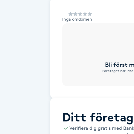
Alternativmedicin
Inga omdömen
Andningsmassage
Ansiktslyft utan kirurgi
Aromamassage
Bli först
Företaget har inte
Ashtanga Yoga
Ayurveda
Ayurvedisk Massage
Ditt företag
Ansiktsbehandling djuprengörande
Verifiera dig gratis med Ban
B