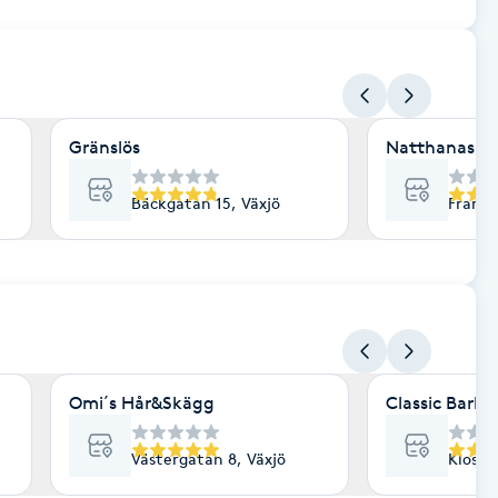
Gränslös
Natthanas S
Bäckgatan 15, Växjö
Framnä
Omi´s Hår&Skägg
Classic Barbe
Västergatan 8, Växjö
Kloste