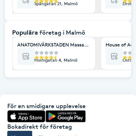
Spångatan 21, Malmö
Drott
F
Face framing
Populära
företag
i Malmö
Faceliftmassage
ANATOMIVÄRKSTADEN Massage & Friskvård
House of Aes
Fet hårbotten
Holmgatan 4, Malmö
Östra 
Fettreducering
Fibromassage
För en smidigare upplevelse
Fillers
Fotmassage
Bokadirekt för företag