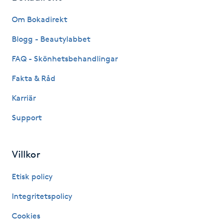
Fransk manikyr
Om Bokadirekt
Fransrengöring
Blogg - Beautylabbet
FAQ - Skönhetsbehandlingar
Frekvensterapi
Fakta & Råd
Friskvård
Karriär
Support
Friskvårdsmassage
Frisör
Villkor
Funktionsanalys
Etisk policy
Integritetspolicy
Färgning
Cookies