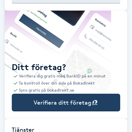
Babylights
Balayage
Bambumassage
Barber
Ditt företag?
Verifiera dig gratis med BankID på en minut
Barnklippning
Ta kontroll över din sida på Bokadirekt
Syns gratis på bokadirekt.se
BIAB
Verifiera ditt företag
Blowout
Bottenfärg
Tjänster