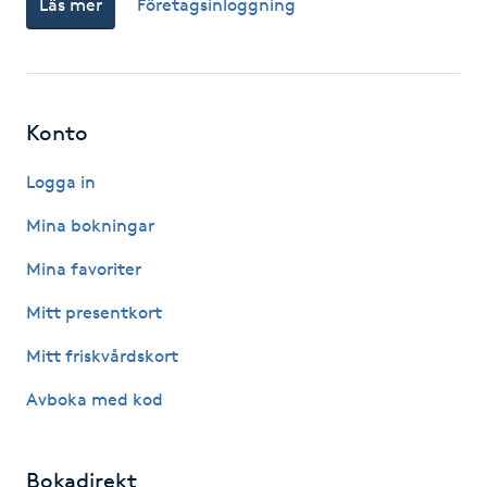
Läs mer
Företagsinloggning
Fotsvamp
Fotvård
Konto
Fransar
Logga in
Fransborttagning
Mina bokningar
Fransfärgning
Mina favoriter
Mitt presentkort
Fransförlängning
Mitt friskvårdskort
Fransförlängning Megavolym
Avboka med kod
Fransförlängning Volym
Bokadirekt