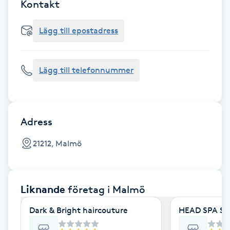
Cryoterapi
Kontakt
D
Lägg till epostadress
Damklippning
Lägg till telefonnummer
Dermapen
Diamantslipning
E
Adress
Enzympeeling
21212, Malmö
Extensions
Liknande
företag
i Malmö
Extensions borttagning
Dark & Bright haircouture
HEAD SPA S
Eyeliner-tatuering