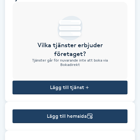
Brynformning
Brynfärgning
Vilka tjänster erbjuder
Brynplockning
företaget?
Tjänster går för nuvarande inte att boka via
Bröllopsuppsättning
Bokadirekt
C
Lägg till tjänst
Celluliter
Coachning
Lägg till hemsida
Color correction