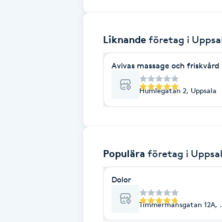
Brynformning
Liknande
företag
i Uppsa
Brynfärgning
Avivas massage och friskvård
Brynplockning
Humlegatan 2, Uppsala
Bröllopsuppsättning
C
Celluliter
Populära
företag
i Uppsa
Coachning
Dolor
Color correction
Timmermansgatan 12A, 