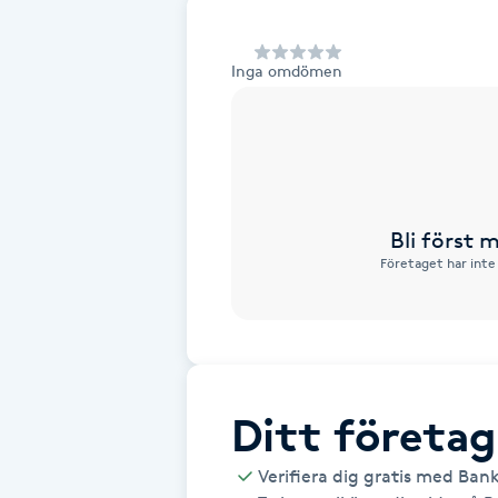
Alternativmedicin
Inga omdömen
Andningsmassage
Ansiktslyft utan kirurgi
Aromamassage
Bli först
Företaget har inte
Ashtanga Yoga
Ayurveda
Ayurvedisk Massage
Ditt företag
Ansiktsbehandling djuprengörande
Verifiera dig gratis med Ban
B