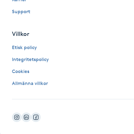
Fotsvamp
Support
Fotvård
Villkor
Fransar
Etisk policy
Fransborttagning
Integritetspolicy
Cookies
Fransfärgning
Allmänna villkor
Fransförlängning
Fransförlängning Megavolym
Fransförlängning Volym