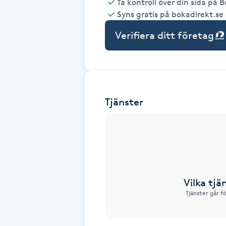
Ta kontroll över din sida på 
Syns gratis på bokadirekt.se
Babylights
Verifiera ditt företag
Balayage
Bambumassage
Tjänster
Barber
Barnklippning
BIAB
Vilka tjä
Blowout
Tjänster går f
Bottenfärg