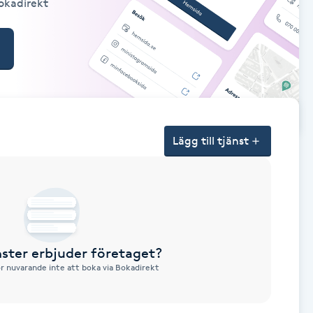
Bokadirekt
Lägg till tjänst
nster erbjuder företaget?
ör nuvarande inte att boka via Bokadirekt