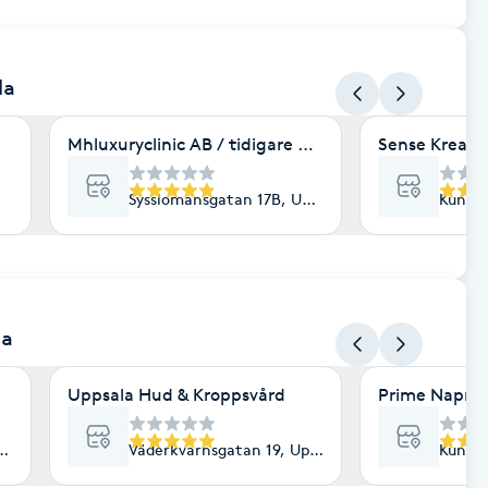
la
Mhluxuryclinic AB / tidigare Mhluxuryspa
Sense Kreatö
Sysslomansgatan 17B, Uppsala
Kungsä
la
Uppsala Hud & Kroppsvård
Prime Naprap
Uppsala
Väderkvarnsgatan 19, Uppsala
Kungsä