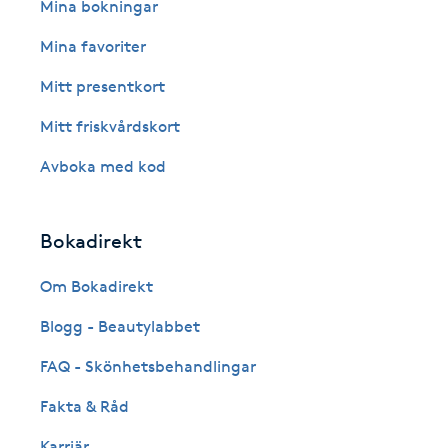
Eyeliner-tatuering
Mina bokningar
F
Mina favoriter
Face framing
Mitt presentkort
Mitt friskvårdskort
Faceliftmassage
Avboka med kod
Fet hårbotten
Bokadirekt
Fettreducering
Om Bokadirekt
Fibromassage
Blogg - Beautylabbet
Fillers
FAQ - Skönhetsbehandlingar
Fakta & Råd
Fotmassage
Karriär