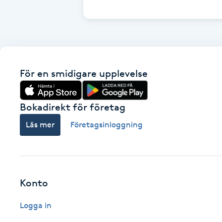
Cryoterapi
D
Damklippning
För en smidigare upplevelse
Dermapen
Diamantslipning
Bokadirekt för företag
E
Läs mer
Företagsinloggning
Enzympeeling
Extensions
Konto
Extensions borttagning
Logga in