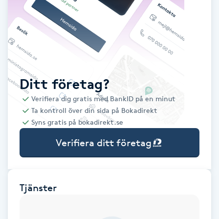
Babylights
Balayage
Bambumassage
Ditt företag?
Verifiera dig gratis med BankID på en minut
Barber
Ta kontroll över din sida på Bokadirekt
Syns gratis på bokadirekt.se
Barnklippning
Verifiera ditt företag
BIAB
Blowout
Tjänster
Bottenfärg