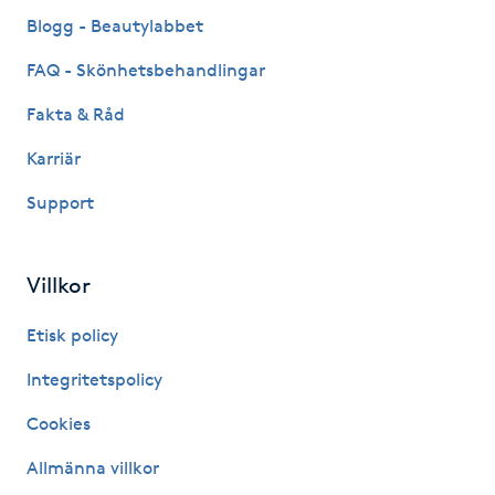
Fransk manikyr
Blogg - Beautylabbet
FAQ - Skönhetsbehandlingar
Fransrengöring
Fakta & Råd
Frekvensterapi
Karriär
Support
Friskvård
Friskvårdsmassage
Villkor
Frisör
Etisk policy
Integritetspolicy
Funktionsanalys
Cookies
Färgning
Allmänna villkor