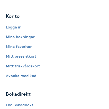
Fotsvamp
Konto
Fotvård
Logga in
Fransar
Mina bokningar
Fransborttagning
Mina favoriter
Mitt presentkort
Fransfärgning
Mitt friskvårdskort
Fransförlängning
Avboka med kod
Fransförlängning Megavolym
Bokadirekt
Fransförlängning Volym
Om Bokadirekt