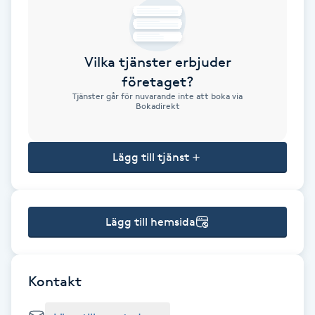
Brynformning
Vilka tjänster erbjuder
Brynfärgning
företaget?
Tjänster går för nuvarande inte att boka via
Brynplockning
Bokadirekt
Bröllopsuppsättning
Lägg till tjänst
C
Celluliter
Lägg till hemsida
Coachning
Color correction
Kontakt