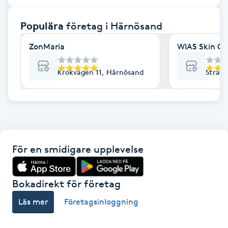
F
Populära
företag
i Härnösand
Face framing
ZonMaria
WIAS Skin Cli
Faceliftmassage
Krokvägen 11, Härnösand
Stran
Fet hårbotten
Fettreducering
För en smidigare upplevelse
Fibromassage
Fillers
Bokadirekt för företag
Läs mer
Företagsinloggning
Fotmassage