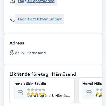
Cryoterapi
Lägg till epostadress
D
Lägg till telefonnummer
Damklippning
Dermapen
Adress
Diamantslipning
87192, Härnösand
E
Enzympeeling
Liknande
företag
i Härnösand
Extensions
Irena’s Skin Studio
Hernö Hälsa -
Extensions borttagning
Norra Nygränd 8, Härnösand
Storg
Eyeliner-tatuering