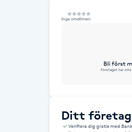
Alternativmedicin
Inga omdömen
Andningsmassage
Ansiktslyft utan kirurgi
Aromamassage
Bli först
Företaget har inte
Ashtanga Yoga
Ayurveda
Ayurvedisk Massage
Ditt företag
Ansiktsbehandling djuprengörande
Verifiera dig gratis med Ban
B