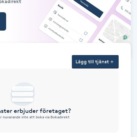
Bokadirekt
Lägg till tjänst
nster erbjuder företaget?
ör nuvarande inte att boka via Bokadirekt