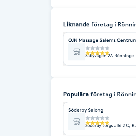
Brynformning
Liknande
företag
i Rönni
Brynfärgning
OJN Massage Salems Centru
Brynplockning
Säbyvägen 27, Rönninge
Bröllopsuppsättning
C
Celluliter
Populära
företag
i Rönni
Coachning
Söderby Salong
Color correction
Söderby torgs allé 2 C, 