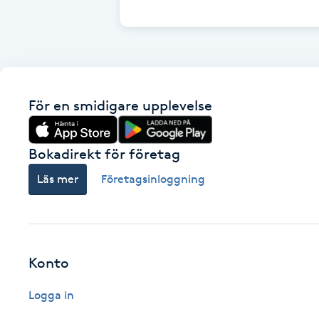
Cryoterapi
D
Damklippning
För en smidigare upplevelse
Dermapen
Diamantslipning
Bokadirekt för företag
E
Läs mer
Företagsinloggning
Enzympeeling
Extensions
Konto
Extensions borttagning
Logga in