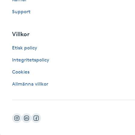
Fotsvamp
Support
Fotvård
Villkor
Fransar
Etisk policy
Fransborttagning
Integritetspolicy
Cookies
Fransfärgning
Allmänna villkor
Fransförlängning
Fransförlängning Megavolym
Fransförlängning Volym