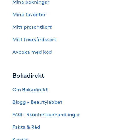
Eyeliner-tatuering
Mina bokningar
F
Mina favoriter
Face framing
Mitt presentkort
Mitt friskvårdskort
Faceliftmassage
Avboka med kod
Fet hårbotten
Bokadirekt
Fettreducering
Om Bokadirekt
Fibromassage
Blogg - Beautylabbet
Fillers
FAQ - Skönhetsbehandlingar
Fakta & Råd
Fotmassage
Karriär