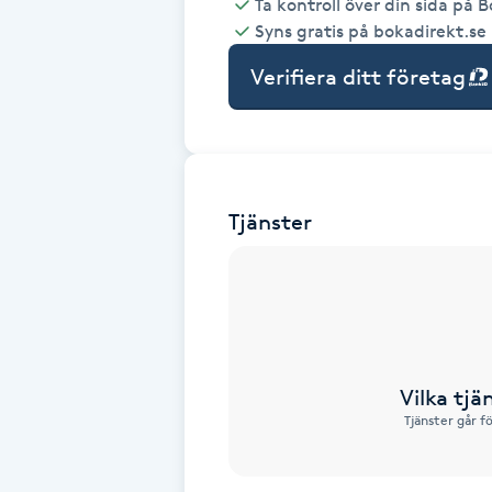
Ta kontroll över din sida på 
Syns gratis på bokadirekt.se
Babylights
Verifiera ditt företag
Balayage
Bambumassage
Tjänster
Barber
Barnklippning
BIAB
Vilka tjä
Blowout
Tjänster går f
Bottenfärg