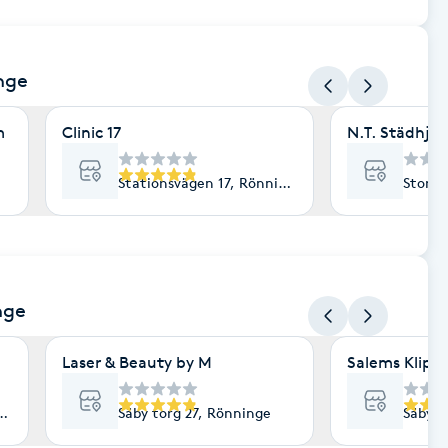
nge
m
Clinic 17
N.T. Städhjäl
Stationsvägen 17, Rönninge
Storsk
nge
Laser & Beauty by M
Salems Klipp
Rönninge
Säby torg 27, Rönninge
Säby t