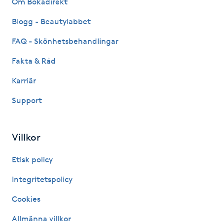
Om Bokadirekt
Fransk manikyr
Blogg - Beautylabbet
Fransrengöring
FAQ - Skönhetsbehandlingar
Fakta & Råd
Frekvensterapi
Karriär
Friskvård
Support
Friskvårdsmassage
Villkor
Frisör
Etisk policy
Funktionsanalys
Integritetspolicy
Cookies
Färgning
Allmänna villkor