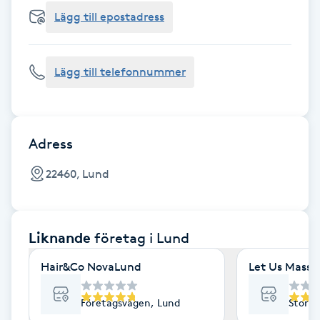
Cryoterapi
Lägg till epostadress
D
Damklippning
Lägg till telefonnummer
Dermapen
Diamantslipning
Adress
E
22460, Lund
Enzympeeling
Liknande
företag
i Lund
Extensions
Hair&Co NovaLund
Let Us Massa
Extensions borttagning
Företagsvägen, Lund
Stora 
Eyeliner-tatuering