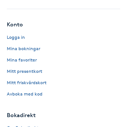
Fotsvamp
Fotvård
Konto
Fransar
Logga in
Mina bokningar
Fransborttagning
Mina favoriter
Fransfärgning
Mitt presentkort
Mitt friskvårdskort
Fransförlängning
Avboka med kod
Fransförlängning Megavolym
Bokadirekt
Fransförlängning Volym