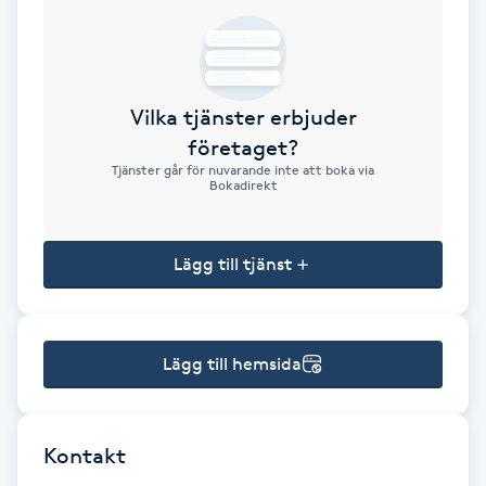
Brynformning
Brynfärgning
Vilka tjänster erbjuder
företaget?
Brynplockning
Tjänster går för nuvarande inte att boka via
Bokadirekt
Bröllopsuppsättning
C
Lägg till tjänst
Celluliter
Lägg till hemsida
Coachning
Color correction
Kontakt