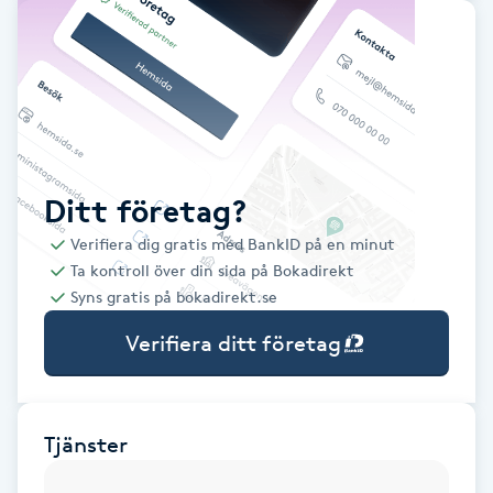
Babylights
Balayage
Bambumassage
Ditt företag?
Barber
Verifiera dig gratis med BankID på en minut
Ta kontroll över din sida på Bokadirekt
Barnklippning
Syns gratis på bokadirekt.se
Verifiera ditt företag
BIAB
Blowout
Tjänster
Bottenfärg