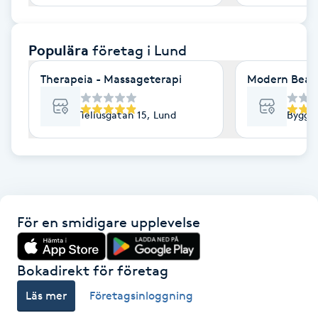
F
Populära
företag
i Lund
Face framing
Therapeia - Massageterapi
Modern Beaut
Faceliftmassage
Tellusgatan 15, Lund
Byggm
Fet hårbotten
Fettreducering
Fibromassage
För en smidigare upplevelse
Fillers
Bokadirekt för företag
Fotmassage
Läs mer
Företagsinloggning