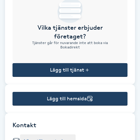
Brynformning
Vilka tjänster erbjuder
Brynfärgning
företaget?
Tjänster går för nuvarande inte att boka via
Brynplockning
Bokadirekt
Bröllopsuppsättning
Lägg till tjänst
C
Celluliter
Lägg till hemsida
Coachning
Color correction
Kontakt