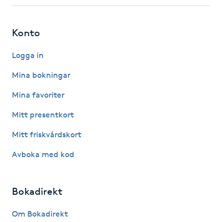
Fotsvamp
Konto
Fotvård
Logga in
Fransar
Mina bokningar
Fransborttagning
Mina favoriter
Mitt presentkort
Fransfärgning
Mitt friskvårdskort
Fransförlängning
Avboka med kod
Fransförlängning Megavolym
Bokadirekt
Fransförlängning Volym
Om Bokadirekt