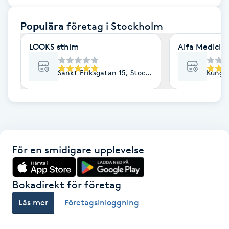
F
Populära
företag
i Stockholm
Face framing
LOOKS sthlm
Alfa Medicin
Faceliftmassage
Sankt Eriksgatan 15, Stockholm
Kungs
Fet hårbotten
Fettreducering
För en smidigare upplevelse
Fibromassage
Fillers
Bokadirekt för företag
Läs mer
Företagsinloggning
Fotmassage