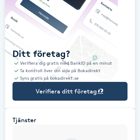
Babylights
Balayage
Bambumassage
Ditt företag?
Verifiera dig gratis med BankID på en minut
Barber
Ta kontroll över din sida på Bokadirekt
Syns gratis på bokadirekt.se
Barnklippning
Verifiera ditt företag
BIAB
Blowout
Tjänster
Bottenfärg