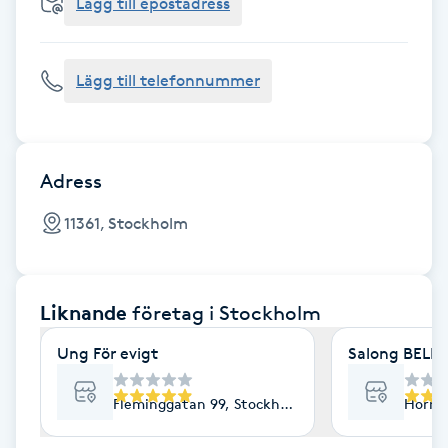
Cryoterapi
Lägg till epostadress
D
Lägg till telefonnummer
Damklippning
Dermapen
Adress
Diamantslipning
11361, Stockholm
E
Enzympeeling
Liknande
företag
i Stockholm
Extensions
Ung För evigt
Salong BELLA
Extensions borttagning
Fleminggatan 99, Stockholm
Horns
Eyeliner-tatuering