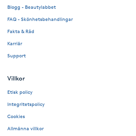
Fransk manikyr
Blogg - Beautylabbet
FAQ - Skönhetsbehandlingar
Fransrengöring
Fakta & Råd
Frekvensterapi
Karriär
Support
Friskvård
Friskvårdsmassage
Villkor
Frisör
Etisk policy
Integritetspolicy
Funktionsanalys
Cookies
Färgning
Allmänna villkor