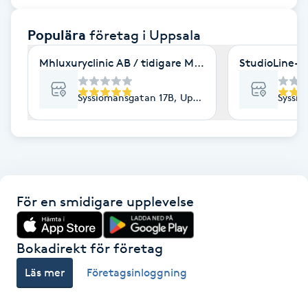
F
Populära
företag
i Uppsala
Face framing
Mhluxuryclinic AB / tidigare Mhluxuryspa
StudioLine- 
Faceliftmassage
Sysslomansgatan 17B, Uppsala
Sysslo
Fet hårbotten
Fettreducering
För en smidigare upplevelse
Fibromassage
Fillers
Bokadirekt för företag
Läs mer
Företagsinloggning
Fotmassage