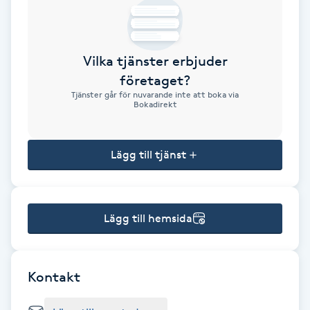
Brynformning
Vilka tjänster erbjuder
Brynfärgning
företaget?
Tjänster går för nuvarande inte att boka via
Brynplockning
Bokadirekt
Bröllopsuppsättning
Lägg till tjänst
C
Celluliter
Lägg till hemsida
Coachning
Color correction
Kontakt