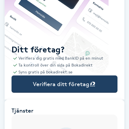
Babylights
Balayage
Bambumassage
Ditt företag?
Verifiera dig gratis med BankID på en minut
Barber
Ta kontroll över din sida på Bokadirekt
Syns gratis på bokadirekt.se
Barnklippning
Verifiera ditt företag
BIAB
Blowout
Tjänster
Bottenfärg