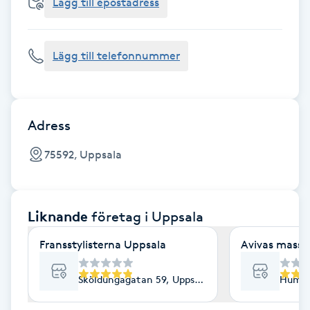
Cryoterapi
Lägg till epostadress
D
Lägg till telefonnummer
Damklippning
Dermapen
Adress
Diamantslipning
75592, Uppsala
E
Enzympeeling
Liknande
företag
i Uppsala
Extensions
Fransstylisterna Uppsala
Avivas massa
Extensions borttagning
Sköldungagatan 59, Uppsala
Humle
Eyeliner-tatuering