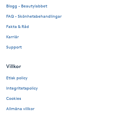
Fransk manikyr
Blogg - Beautylabbet
FAQ - Skönhetsbehandlingar
Fransrengöring
Fakta & Råd
Frekvensterapi
Karriär
Support
Friskvård
Friskvårdsmassage
Villkor
Frisör
Etisk policy
Integritetspolicy
Funktionsanalys
Cookies
Färgning
Allmäna villkor