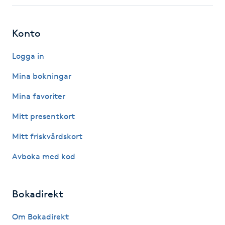
Fotsvamp
Konto
Fotvård
Logga in
Fransar
Mina bokningar
Fransborttagning
Mina favoriter
Mitt presentkort
Fransfärgning
Mitt friskvårdskort
Fransförlängning
Avboka med kod
Fransförlängning Megavolym
Bokadirekt
Fransförlängning Volym
Om Bokadirekt