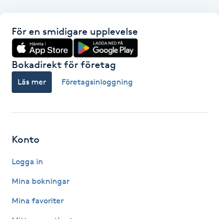
F
För en smidigare upplevelse
Face framing
Bokadirekt för företag
Faceliftmassage
Läs mer
Företagsinloggning
Fet hårbotten
Fettreducering
Konto
Fibromassage
Logga in
Fillers
Mina bokningar
Mina favoriter
Fotmassage