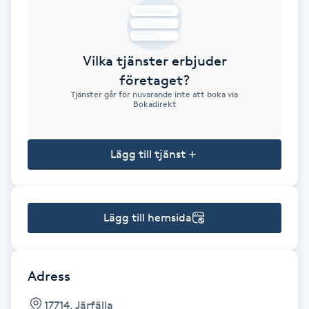
Brynformning
Vilka tjänster erbjuder
Brynfärgning
företaget?
Tjänster går för nuvarande inte att boka via
Brynplockning
Bokadirekt
Bröllopsuppsättning
Lägg till tjänst
C
Celluliter
Lägg till hemsida
Coachning
Color correction
Adress
17714, Järfälla