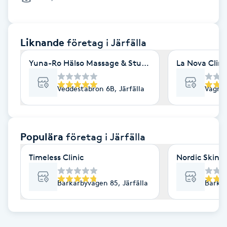
Cryoterapi
D
Liknande
företag
i Järfälla
Damklippning
Yuna-Ro Hälso Massage & Studio
La Nova Clini
Dermapen
Veddestabron 6B, Järfälla
Vagnsg
Diamantslipning
E
Populära
företag
i Järfälla
Enzympeeling
Timeless Clinic
Nordic Skin Kl
Extensions
Barkarbyvägen 85, Järfälla
Barkar
Extensions borttagning
Eyeliner-tatuering