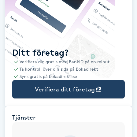
Babylights
Balayage
Bambumassage
Ditt företag?
Verifiera dig gratis med BankID på en minut
Barber
Ta kontroll över din sida på Bokadirekt
Syns gratis på bokadirekt.se
Barnklippning
Verifiera ditt företag
BIAB
Blowout
Tjänster
Bottenfärg