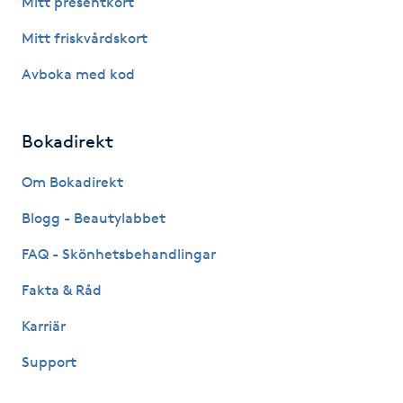
Mitt presentkort
Fotsvamp
Mitt friskvårdskort
Fotvård
Avboka med kod
Fransar
Bokadirekt
Fransborttagning
Om Bokadirekt
Blogg - Beautylabbet
Fransfärgning
FAQ - Skönhetsbehandlingar
Fransförlängning
Fakta & Råd
Fransförlängning Megavolym
Karriär
Support
Fransförlängning Volym