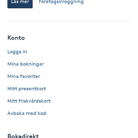
Läs mer
Företagsinloggning
Fotsvamp
Fotvård
Konto
Fransar
Logga in
Fransborttagning
Mina bokningar
Fransfärgning
Mina favoriter
Mitt presentkort
Fransförlängning
Mitt friskvårdskort
Fransförlängning Megavolym
Avboka med kod
Fransförlängning Volym
Bokadirekt