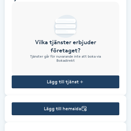
Brynformning
Brynfärgning
Vilka tjänster erbjuder
Brynplockning
företaget?
Tjänster går för nuvarande inte att boka via
Bröllopsuppsättning
Bokadirekt
C
Lägg till tjänst
Celluliter
Coachning
Lägg till hemsida
Color correction