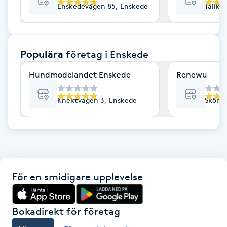
Enskedevägen 85, Enskede
Tallkr
F
Face framing
Populära
företag
i Enskede
Faceliftmassage
Hundmodelandet Enskede
Renewu
Fet hårbotten
Knektvägen 3, Enskede
Skönvi
Fettreducering
Fibromassage
För en smidigare upplevelse
Fillers
Fotmassage
Bokadirekt för företag