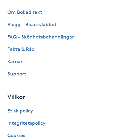
Fransk manikyr
Om Bokadirekt
Fransrengöring
Blogg - Beautylabbet
FAQ - Skönhetsbehandlingar
Frekvensterapi
Fakta & Råd
Friskvård
Karriär
Support
Friskvårdsmassage
Frisör
Villkor
Funktionsanalys
Etisk policy
Integritetspolicy
Färgning
Cookies