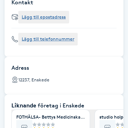
Cryoterapi
Kontakt
D
Lägg till epostadress
Damklippning
Lägg till telefonnummer
Dermapen
Diamantslipning
E
Adress
Enzympeeling
12237, Enskede
Extensions
Liknande
företag
i Enskede
Extensions borttagning
FOTHÄLSA- Bettys Medicinska Fotvård
studio holpp
Eyeliner-tatuering