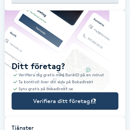
Babylights
Balayage
Bambumassage
Barber
Ditt företag?
Verifiera dig gratis med BankID på en minut
Barnklippning
Ta kontroll över din sida på Bokadirekt
Syns gratis på bokadirekt.se
BIAB
Verifiera ditt företag
Blowout
Bottenfärg
Tjänster