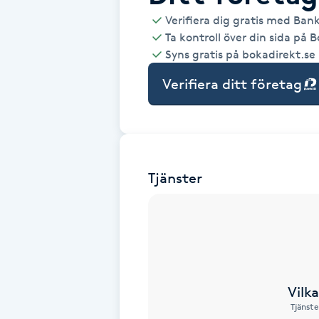
Verifiera dig gratis med Ban
Babylights
Ta kontroll över din sida på 
Syns gratis på bokadirekt.se
Balayage
Verifiera ditt företag
Bambumassage
Barber
Tjänster
Barnklippning
BIAB
Blowout
Vilk
Tjänste
Bottenfärg