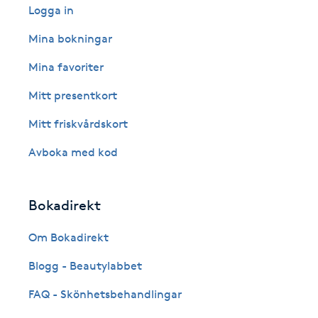
Eyeliner-tatuering
Logga in
F
Mina bokningar
Face framing
Mina favoriter
Mitt presentkort
Faceliftmassage
Mitt friskvårdskort
Fet hårbotten
Avboka med kod
Fettreducering
Bokadirekt
Fibromassage
Om Bokadirekt
Fillers
Blogg - Beautylabbet
FAQ - Skönhetsbehandlingar
Fotmassage