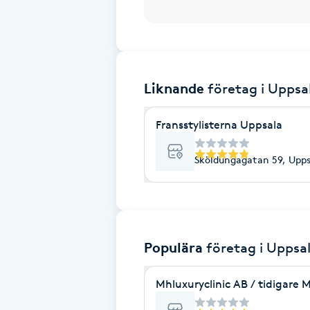
Brynformning
Brynfärgning
Liknande
företag
i Uppsa
Brynplockning
Fransstylisterna Uppsala
Bröllopsuppsättning
Sköldungagatan 59, Upps
C
Celluliter
Coachning
Populära
företag
i Uppsa
Color correction
Mhluxuryclinic AB / tidigare 