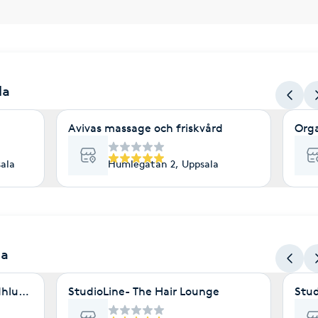
la
Avivas massage och friskvård
Orga
ala
Humlegatan 2, Uppsala
la
Mhluxuryspa
StudioLine- The Hair Lounge
Stud