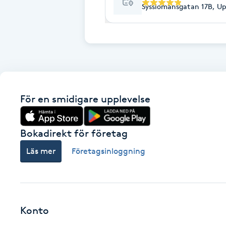
Cryoterapi
Sysslomansgatan 17B, Up
D
Damklippning
Dermapen
För en smidigare upplevelse
Diamantslipning
E
Bokadirekt för företag
Enzympeeling
Läs mer
Företagsinloggning
Extensions
Extensions borttagning
Konto