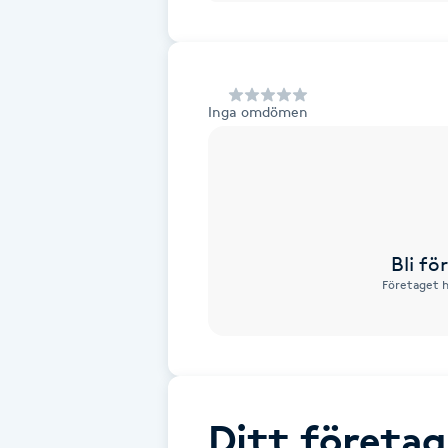
Alternativmedicin
Andningsmassage
Inga omdömen
Ansiktslyft utan kirurgi
Aromamassage
Ashtanga Yoga
Bli f
Företaget h
Ayurveda
Ayurvedisk Massage
Ansiktsbehandling djuprengörande
Ditt företag
B