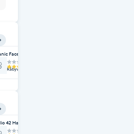
nic Face & Spa by Linda
Råbyvägen 42, Uppsala
io 42 Hair And Makeup i Uppsala