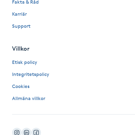
Fakta & Råd
Fotsvamp
Karriär
Fotvård
Support
Fransar
Villkor
Fransborttagning
Etisk policy
Integritetspolicy
Fransfärgning
Cookies
Fransförlängning
Allmäna villkor
Fransförlängning Megavolym
Fransförlängning Volym