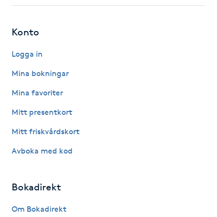
Fotsvamp
Konto
Fotvård
Logga in
Fransar
Mina bokningar
Fransborttagning
Mina favoriter
Mitt presentkort
Fransfärgning
Mitt friskvårdskort
Fransförlängning
Avboka med kod
Fransförlängning Megavolym
Bokadirekt
Fransförlängning Volym
Om Bokadirekt