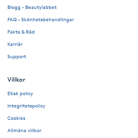
Fransk manikyr
Blogg - Beautylabbet
FAQ - Skönhetsbehandlingar
Fransrengöring
Fakta & Råd
Frekvensterapi
Karriär
Support
Friskvård
Friskvårdsmassage
Villkor
Frisör
Etisk policy
Integritetspolicy
Funktionsanalys
Cookies
Färgning
Allmäna villkor