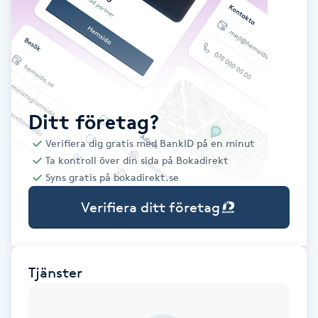
Babylights
Balayage
Bambumassage
Ditt företag?
Verifiera dig gratis med BankID på en minut
Barber
Ta kontroll över din sida på Bokadirekt
Syns gratis på bokadirekt.se
Barnklippning
Verifiera ditt företag
BIAB
Blowout
Tjänster
Bottenfärg