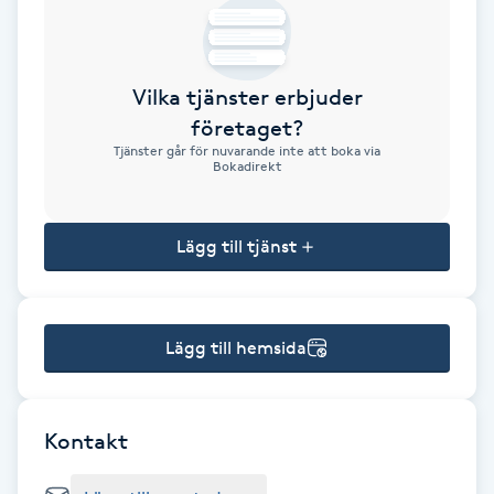
Brynformning
Vilka tjänster erbjuder
Brynfärgning
företaget?
Tjänster går för nuvarande inte att boka via
Brynplockning
Bokadirekt
Bröllopsuppsättning
Lägg till tjänst
C
Celluliter
Lägg till hemsida
Coachning
Color correction
Kontakt