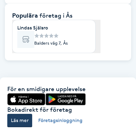
F
Populära
företag
i Ås
Face framing
Lindas Själsro
Faceliftmassage
Balders väg 7, Ås
Fet hårbotten
Fettreducering
För en smidigare upplevelse
Fibromassage
Fillers
Bokadirekt för företag
Läs mer
Företagsinloggning
Fotmassage