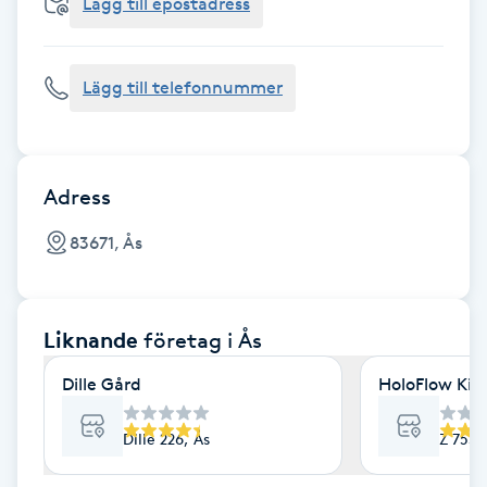
Cryoterapi
Lägg till epostadress
D
Lägg till telefonnummer
Damklippning
Dermapen
Adress
Diamantslipning
83671, Ås
E
Enzympeeling
Liknande
företag
i Ås
Extensions
Dille Gård
HoloFlow Kin
Extensions borttagning
Dille 226, Ås
Z 755,
Eyeliner-tatuering