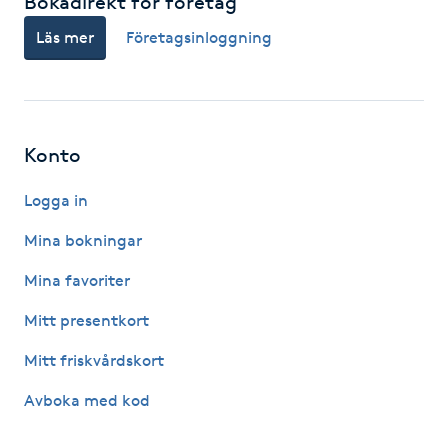
Bokadirekt för företag
F
Läs mer
Företagsinloggning
Face framing
Faceliftmassage
Konto
Fet hårbotten
Logga in
Mina bokningar
Fettreducering
Mina favoriter
Fibromassage
Mitt presentkort
Fillers
Mitt friskvårdskort
Avboka med kod
Fotmassage