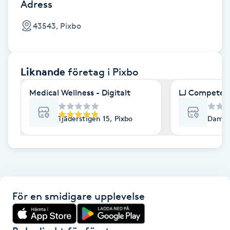
Cryoterapi
Adress
D
43543, Pixbo
Damklippning
Liknande
företag
i Pixbo
Dermapen
Medical Wellness - Digitalt
LJ Competen
Diamantslipning
E
Tjäderstigen 15, Pixbo
Dammv
Enzympeeling
Extensions
För en smidigare upplevelse
Extensions borttagning
Eyeliner-tatuering