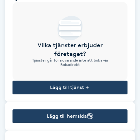
Brynformning
Brynfärgning
Vilka tjänster erbjuder
Brynplockning
företaget?
Tjänster går för nuvarande inte att boka via
Bröllopsuppsättning
Bokadirekt
C
Lägg till tjänst
Celluliter
Coachning
Lägg till hemsida
Color correction