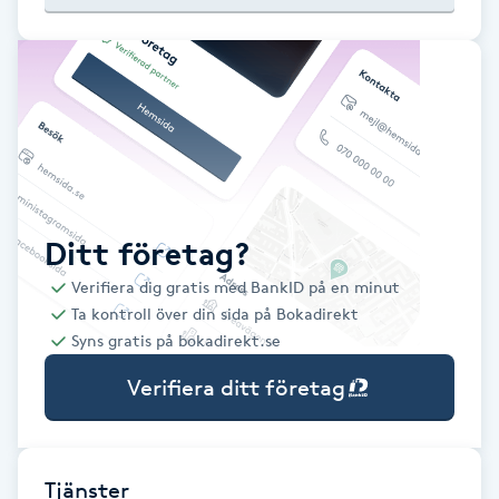
Babylights
Balayage
Bambumassage
Barber
Ditt företag?
Verifiera dig gratis med BankID på en minut
Barnklippning
Ta kontroll över din sida på Bokadirekt
Syns gratis på bokadirekt.se
BIAB
Verifiera ditt företag
Blowout
Bottenfärg
Tjänster