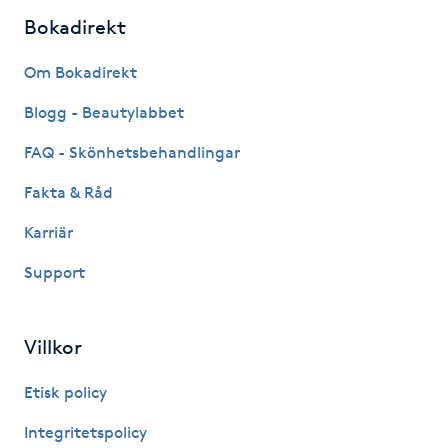
Fotsvamp
Bokadirekt
Om Bokadirekt
Fotvård
Blogg - Beautylabbet
Fransar
FAQ - Skönhetsbehandlingar
Fransborttagning
Fakta & Råd
Karriär
Fransfärgning
Support
Fransförlängning
Villkor
Fransförlängning Megavolym
Etisk policy
Fransförlängning Volym
Integritetspolicy