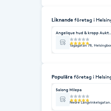
Brynformning
Liknande
företag
i Helsi
Brynfärgning
Angelique hud & kropp Aukto
Brynplockning
Tågagatan 78, Helsingbo
Bröllopsuppsättning
C
Celluliter
Populära
företag
i Helsi
Coachning
Salong Milepa
Color correction
Nedre Långvinkelsgatan 