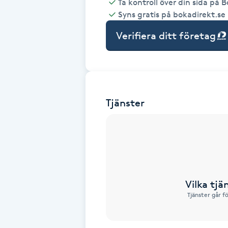
Ta kontroll över din sida på 
Syns gratis på bokadirekt.se
Babylights
Verifiera ditt företag
Balayage
Bambumassage
Tjänster
Barber
Barnklippning
BIAB
Vilka tjä
Blowout
Tjänster går f
Bottenfärg