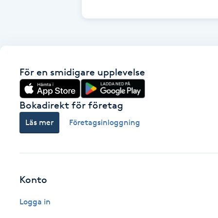
Cryoterapi
D
Damklippning
För en smidigare upplevelse
Dermapen
Diamantslipning
Bokadirekt för företag
E
Läs mer
Företagsinloggning
Enzympeeling
Extensions
Konto
Extensions borttagning
Logga in