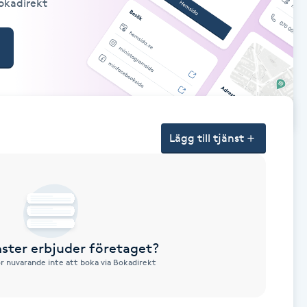
Bokadirekt
Lägg till tjänst
nster erbjuder företaget?
ör nuvarande inte att boka via Bokadirekt