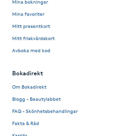
Eyeliner-tatuering
Mina bokningar
F
Mina favoriter
Face framing
Mitt presentkort
Mitt friskvårdskort
Faceliftmassage
Avboka med kod
Fet hårbotten
Bokadirekt
Fettreducering
Om Bokadirekt
Fibromassage
Blogg - Beautylabbet
Fillers
FAQ - Skönhetsbehandlingar
Fakta & Råd
Fotmassage
Karriär