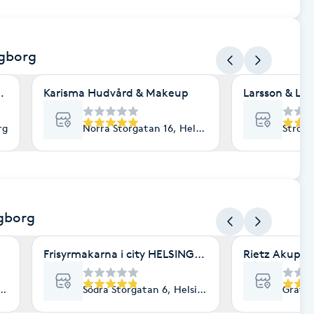
ngborg
riserad hudterapeut
Karisma Hudvård & Makeup
Larsson & La
rg
Norra Storgatan 16, Helsingborg
Strömg
ngborg
Frisyrmakarna i city HELSINGBORG
Rietz Akupun
53, Helsingborg
Södra Storgatan 6, Helsingborg
Gravör