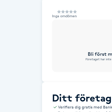
Alternativmedicin
Inga omdömen
Andningsmassage
Ansiktslyft utan kirurgi
Aromamassage
Bli först
Företaget har inte
Ashtanga Yoga
Ayurveda
Ayurvedisk Massage
Ditt företag
Ansiktsbehandling djuprengörande
Verifiera dig gratis med Ban
B