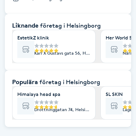
Cryoterapi
D
Liknande
företag
i Helsingborg
Damklippning
EstetikZ klinik
Her World St
Dermapen
Karl X Gustavs gata 56, Helsingborg
Närlun
Diamantslipning
E
Populära
företag
i Helsingborg
Enzympeeling
Himalaya head spa
SL SKIN
Extensions
Drottninggatan 74, Helsingborg
Lägerv
Extensions borttagning
Eyeliner-tatuering