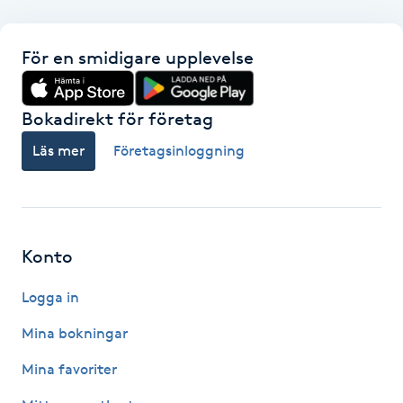
F
För en smidigare upplevelse
Face framing
Bokadirekt för företag
Faceliftmassage
Läs mer
Företagsinloggning
Fet hårbotten
Fettreducering
Konto
Fibromassage
Logga in
Fillers
Mina bokningar
Mina favoriter
Fotmassage