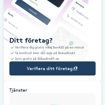
Babylights
Balayage
Bambumassage
Ditt företag?
Verifiera dig gratis med BankID på en minut
Barber
Ta kontroll över din sida på Bokadirekt
Syns gratis på bokadirekt.se
Barnklippning
Verifiera ditt företag
BIAB
Blowout
Tjänster
Bottenfärg