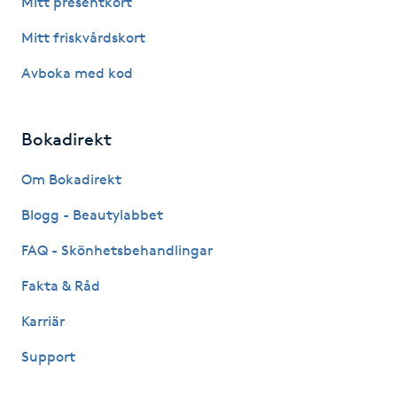
Mitt presentkort
Fotsvamp
Mitt friskvårdskort
Fotvård
Avboka med kod
Fransar
Bokadirekt
Fransborttagning
Om Bokadirekt
Blogg - Beautylabbet
Fransfärgning
FAQ - Skönhetsbehandlingar
Fransförlängning
Fakta & Råd
Fransförlängning Megavolym
Karriär
Support
Fransförlängning Volym