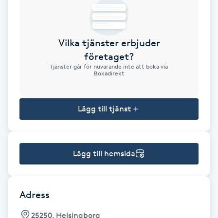
Brynformning
Vilka tjänster erbjuder
Brynfärgning
företaget?
Tjänster går för nuvarande inte att boka via
Brynplockning
Bokadirekt
Bröllopsuppsättning
Lägg till tjänst
C
Celluliter
Lägg till hemsida
Coachning
Color correction
Adress
25250, Helsingborg