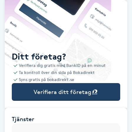
Babylights
Balayage
Bambumassage
Ditt företag?
Barber
Verifiera dig gratis med BankID på en minut
Ta kontroll över din sida på Bokadirekt
Barnklippning
Syns gratis på bokadirekt.se
Verifiera ditt företag
BIAB
Blowout
Tjänster
Bottenfärg