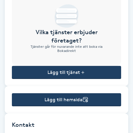
Brynformning
Brynfärgning
Vilka tjänster erbjuder
företaget?
Brynplockning
Tjänster går för nuvarande inte att boka via
Bokadirekt
Bröllopsuppsättning
C
Lägg till tjänst
Celluliter
Lägg till hemsida
Coachning
Color correction
Kontakt