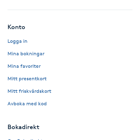
Fotsvamp
Fotvård
Konto
Fransar
Logga in
Mina bokningar
Fransborttagning
Mina favoriter
Fransfärgning
Mitt presentkort
Mitt friskvårdskort
Fransförlängning
Avboka med kod
Fransförlängning Megavolym
Bokadirekt
Fransförlängning Volym