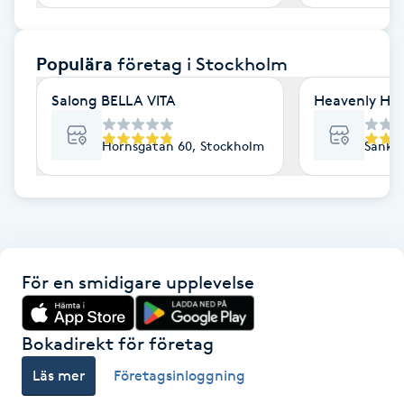
F
Populära
företag
i Stockholm
Face framing
Salong BELLA VITA
Heavenly Hai
Faceliftmassage
Hornsgatan 60, Stockholm
Sankt 
Fet hårbotten
Fettreducering
Fibromassage
För en smidigare upplevelse
Fillers
Bokadirekt för företag
Fotmassage
Läs mer
Företagsinloggning