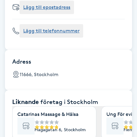
Cryoterapi
Lägg till epostadress
D
Damklippning
Lägg till telefonnummer
Dermapen
Diamantslipning
Adress
E
11666, Stockholm
Enzympeeling
Liknande
företag
i Stockholm
Extensions
Catarinas Massage & Hälsa
Ung För evig
Extensions borttagning
Hagagatan 6, Stockholm
Flemi
Eyeliner-tatuering