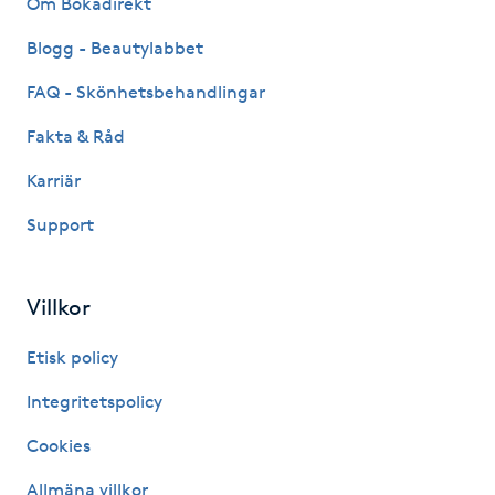
Om Bokadirekt
Fransk manikyr
Blogg - Beautylabbet
Fransrengöring
FAQ - Skönhetsbehandlingar
Fakta & Råd
Frekvensterapi
Karriär
Friskvård
Support
Friskvårdsmassage
Villkor
Frisör
Etisk policy
Funktionsanalys
Integritetspolicy
Cookies
Färgning
Allmäna villkor