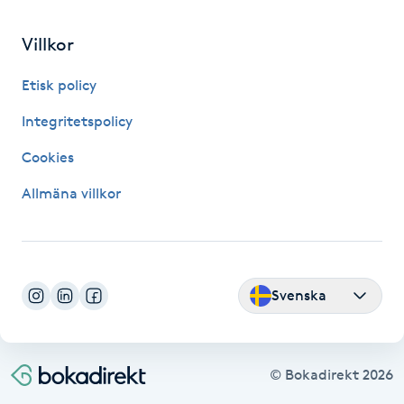
Fransk manikyr
Villkor
Fransrengöring
Etisk policy
Frekvensterapi
Integritetspolicy
Cookies
Friskvård
Allmäna villkor
Friskvårdsmassage
Frisör
Svenska
Funktionsanalys
Färgning
© Bokadirekt
2026