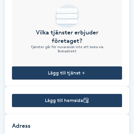
Brynformning
Brynfärgning
Vilka tjänster erbjuder
företaget?
Brynplockning
Tjänster går för nuvarande inte att boka via
Bokadirekt
Bröllopsuppsättning
C
Lägg till tjänst
Celluliter
Lägg till hemsida
Coachning
Color correction
Adress