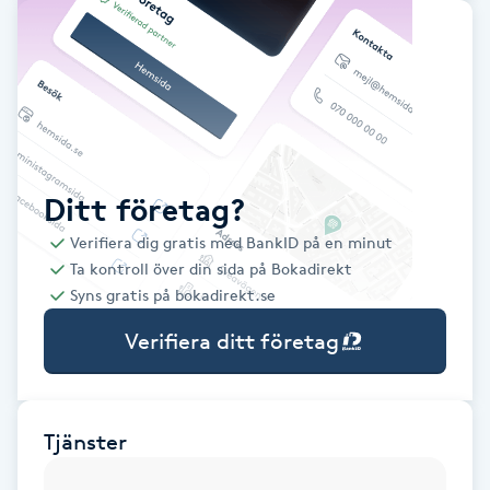
Babylights
Balayage
Bambumassage
Ditt företag?
Barber
Verifiera dig gratis med BankID på en minut
Ta kontroll över din sida på Bokadirekt
Barnklippning
Syns gratis på bokadirekt.se
Verifiera ditt företag
BIAB
Blowout
Tjänster
Bottenfärg