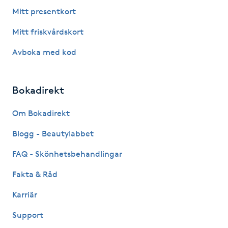
Fotsvamp
Mitt presentkort
Mitt friskvårdskort
Fotvård
Avboka med kod
Fransar
Bokadirekt
Fransborttagning
Om Bokadirekt
Fransfärgning
Blogg - Beautylabbet
Fransförlängning
FAQ - Skönhetsbehandlingar
Fakta & Råd
Fransförlängning Megavolym
Karriär
Fransförlängning Volym
Support