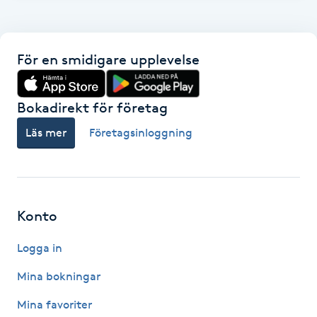
F
Face framing
För en smidigare upplevelse
Faceliftmassage
Bokadirekt för företag
Fet hårbotten
Läs mer
Företagsinloggning
Fettreducering
Fibromassage
Konto
Logga in
Fillers
Mina bokningar
Fotmassage
Mina favoriter