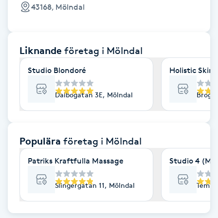
Cryoterapi
43168, Mölndal
D
Damklippning
Liknande
företag
i Mölndal
Dermapen
Studio Blondoré
Holistic Ski
Diamantslipning
Dalbogatan 3E, Mölndal
Brogat
E
Enzympeeling
Populära
företag
i Mölndal
Patriks Kraftfulla Massage
Studio 4 (Mö
Extensions
Slingergatan 11, Mölndal
Tempel
Extensions borttagning
Eyeliner-tatuering