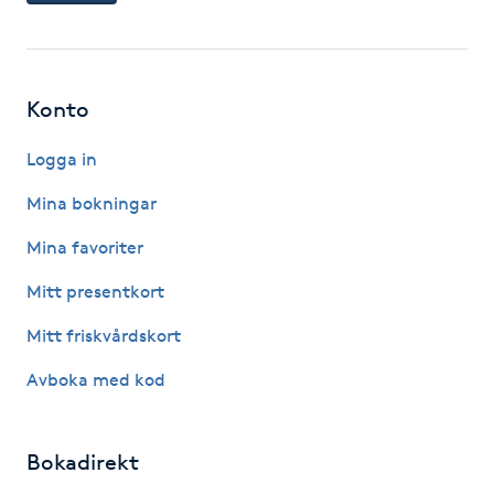
F
Face framing
Konto
Faceliftmassage
Logga in
Mina bokningar
Fet hårbotten
Mina favoriter
Fettreducering
Mitt presentkort
Fibromassage
Mitt friskvårdskort
Avboka med kod
Fillers
Fotmassage
Bokadirekt