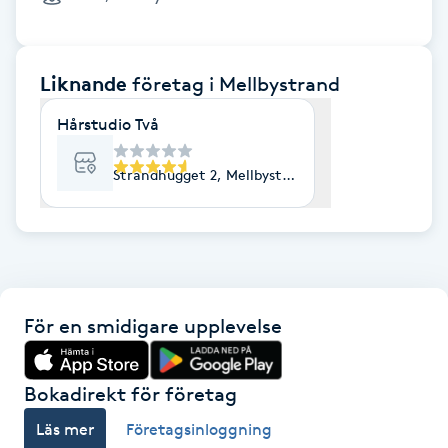
Cryoterapi
D
Liknande
företag
i Mellbystrand
Damklippning
Hårstudio Två
Dermapen
Strandhugget 2, Mellbystrand
Diamantslipning
E
Enzympeeling
För en smidigare upplevelse
Extensions
Extensions borttagning
Bokadirekt för företag
Läs mer
Företagsinloggning
Eyeliner-tatuering