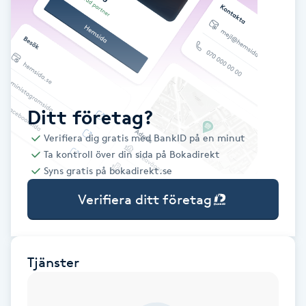
Babylights
Balayage
Bambumassage
Ditt företag?
Verifiera dig gratis med BankID på en minut
Barber
Ta kontroll över din sida på Bokadirekt
Syns gratis på bokadirekt.se
Barnklippning
Verifiera ditt företag
BIAB
Blowout
Tjänster
Bottenfärg