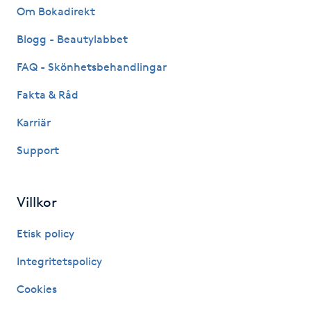
Om Bokadirekt
Fotsvamp
Blogg - Beautylabbet
Fotvård
FAQ - Skönhetsbehandlingar
Fransar
Fakta & Råd
Karriär
Fransborttagning
Support
Fransfärgning
Villkor
Fransförlängning
Etisk policy
Fransförlängning Megavolym
Integritetspolicy
Fransförlängning Volym
Cookies