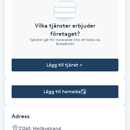
Brynformning
Vilka tjänster erbjuder
Brynfärgning
företaget?
Tjänster går för nuvarande inte att boka via
Brynplockning
Bokadirekt
Bröllopsuppsättning
Lägg till tjänst
C
Celluliter
Lägg till hemsida
Coachning
Color correction
Adress
31260, Mellbystrand