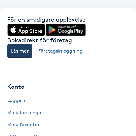
F
För en smidigare upplevelse
Face framing
Bokadirekt för företag
Faceliftmassage
Läs mer
Företagsinloggning
Fet hårbotten
Fettreducering
Konto
Fibromassage
Logga in
Fillers
Mina bokningar
Mina favoriter
Fotmassage