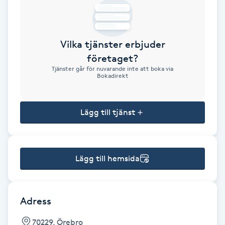
Brynformning
Vilka tjänster erbjuder
Brynfärgning
företaget?
Tjänster går för nuvarande inte att boka via
Brynplockning
Bokadirekt
Bröllopsuppsättning
Lägg till tjänst
C
Celluliter
Lägg till hemsida
Coachning
Color correction
Adress
70229, Örebro