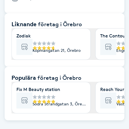
Cryoterapi
D
Liknande
företag
i Örebro
Damklippning
Zodiak
The Contour 
Dermapen
Köpmangatan 21, Örebro
Engelb
Diamantslipning
E
Populära
företag
i Örebro
Enzympeeling
Fix M Beauty station
Reach Your G
Extensions
Södra Strandgatan 3, Örebro
Västra
Extensions borttagning
Eyeliner-tatuering