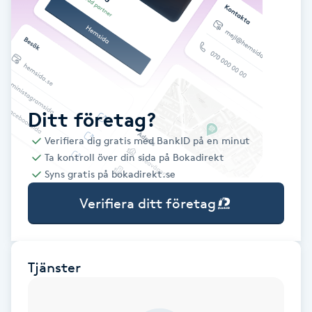
Babylights
Balayage
Bambumassage
Ditt företag?
Verifiera dig gratis med BankID på en minut
Barber
Ta kontroll över din sida på Bokadirekt
Syns gratis på bokadirekt.se
Barnklippning
Verifiera ditt företag
BIAB
Blowout
Tjänster
Bottenfärg