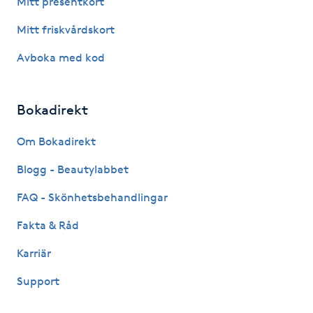
Mitt presentkort
Fotsvamp
Mitt friskvårdskort
Fotvård
Avboka med kod
Fransar
Bokadirekt
Fransborttagning
Om Bokadirekt
Blogg - Beautylabbet
Fransfärgning
FAQ - Skönhetsbehandlingar
Fransförlängning
Fakta & Råd
Fransförlängning Megavolym
Karriär
Support
Fransförlängning Volym