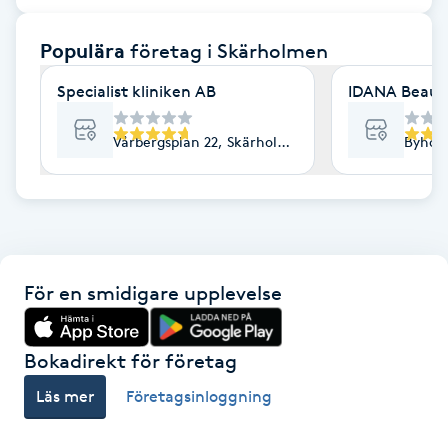
F
Populära
företag
i Skärholmen
Face framing
Specialist kliniken AB
IDANA Beaut
Faceliftmassage
Vårbergsplan 22, Skärholmen
Byhol
Fet hårbotten
Fettreducering
För en smidigare upplevelse
Fibromassage
Fillers
Bokadirekt för företag
Läs mer
Företagsinloggning
Fotmassage