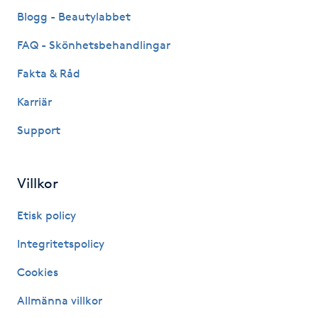
Fransk manikyr
Blogg - Beautylabbet
FAQ - Skönhetsbehandlingar
Fransrengöring
Fakta & Råd
Frekvensterapi
Karriär
Support
Friskvård
Friskvårdsmassage
Villkor
Frisör
Etisk policy
Integritetspolicy
Funktionsanalys
Cookies
Färgning
Allmänna villkor