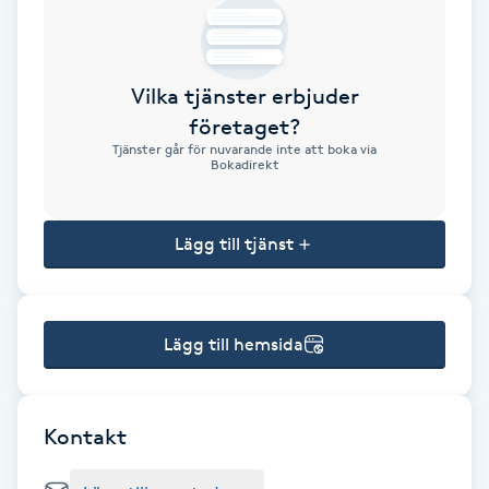
Brynformning
Vilka tjänster erbjuder
Brynfärgning
företaget?
Tjänster går för nuvarande inte att boka via
Brynplockning
Bokadirekt
Bröllopsuppsättning
Lägg till tjänst
C
Celluliter
Lägg till hemsida
Coachning
Color correction
Kontakt