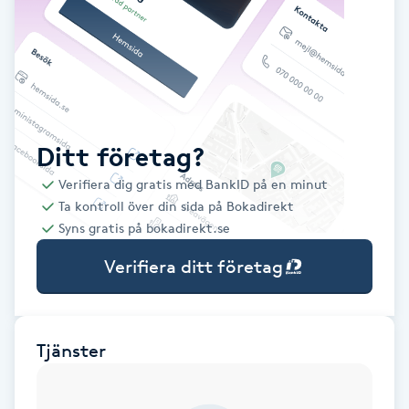
Babylights
Balayage
Bambumassage
Ditt företag?
Verifiera dig gratis med BankID på en minut
Barber
Ta kontroll över din sida på Bokadirekt
Syns gratis på bokadirekt.se
Barnklippning
Verifiera ditt företag
BIAB
Blowout
Tjänster
Bottenfärg