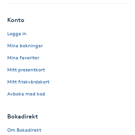
Fotsvamp
Konto
Fotvård
Logga in
Fransar
Mina bokningar
Fransborttagning
Mina favoriter
Mitt presentkort
Fransfärgning
Mitt friskvårdskort
Fransförlängning
Avboka med kod
Fransförlängning Megavolym
Bokadirekt
Fransförlängning Volym
Om Bokadirekt