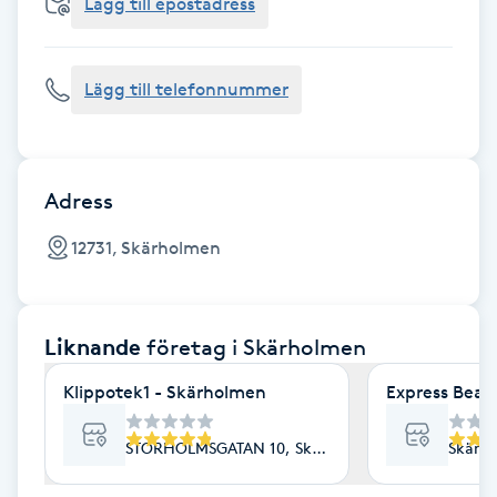
Cryoterapi
Lägg till epostadress
D
Lägg till telefonnummer
Damklippning
Dermapen
Adress
Diamantslipning
12731, Skärholmen
E
Enzympeeling
Liknande
företag
i Skärholmen
Extensions
Klippotek1 - Skärholmen
Express Beau
Extensions borttagning
STORHOLMSGATAN 10, Skärholmen
Skärho
Eyeliner-tatuering