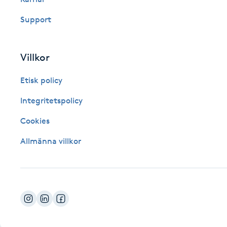
Fotsvamp
Support
Fotvård
Villkor
Fransar
Etisk policy
Fransborttagning
Integritetspolicy
Cookies
Fransfärgning
Allmänna villkor
Fransförlängning
Fransförlängning Megavolym
Fransförlängning Volym