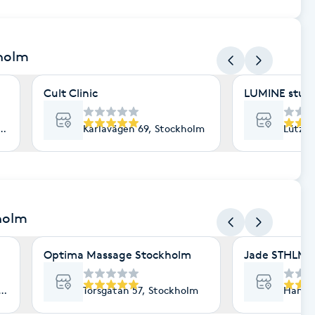
kholm
Cult Clinic
LUMINE stud
lm
Karlavägen 69, Stockholm
Lützen
holm
Optima Massage Stockholm
Jade STHLM
lm
Torsgatan 57, Stockholm
Hantve