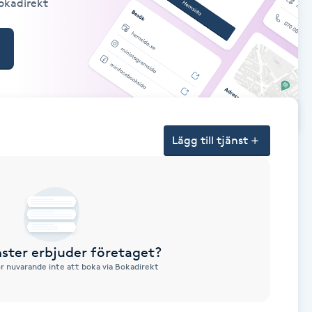
Bokadirekt
Lägg till tjänst
nster erbjuder företaget?
ör nuvarande inte att boka via Bokadirekt