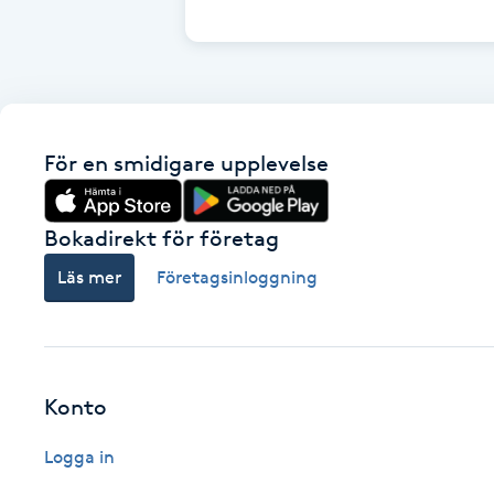
Cryoterapi
D
Damklippning
För en smidigare upplevelse
Dermapen
Diamantslipning
Bokadirekt för företag
E
Läs mer
Företagsinloggning
Enzympeeling
Extensions
Konto
Extensions borttagning
Logga in