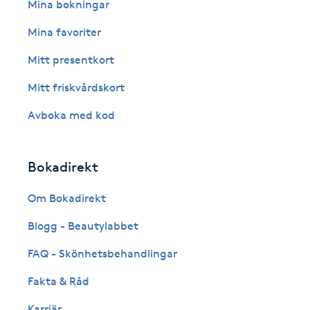
Eyeliner-tatuering
Mina bokningar
F
Mina favoriter
Face framing
Mitt presentkort
Mitt friskvårdskort
Faceliftmassage
Avboka med kod
Fet hårbotten
Bokadirekt
Fettreducering
Om Bokadirekt
Fibromassage
Blogg - Beautylabbet
Fillers
FAQ - Skönhetsbehandlingar
Fakta & Råd
Fotmassage
Karriär