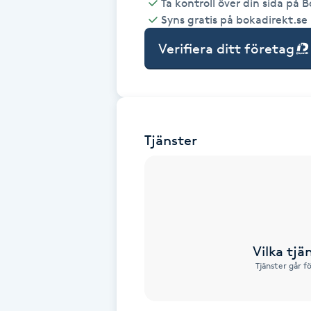
Ta kontroll över din sida på 
Syns gratis på bokadirekt.se
Babylights
Verifiera ditt företag
Balayage
Bambumassage
Tjänster
Barber
Barnklippning
BIAB
Vilka tjä
Blowout
Tjänster går f
Bottenfärg