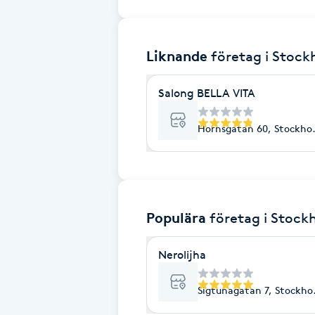
Brynformning
Liknande
företag
i Stoc
Brynfärgning
Salong BELLA VITA
Brynplockning
Hornsgatan 60, Stockho
Bröllopsuppsättning
C
Celluliter
Populära
företag
i Stock
Coachning
Nerolijha
Color correction
Sigtunagatan 7, Stockho