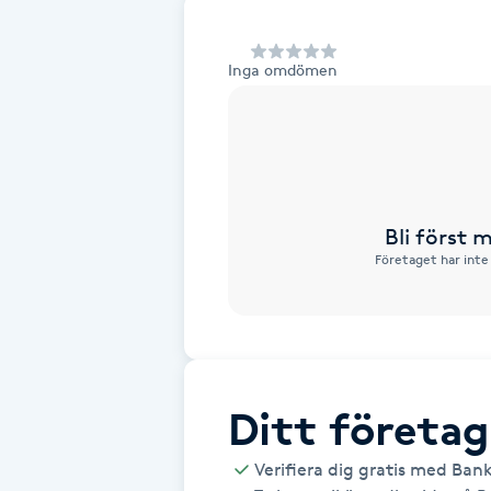
Alternativmedicin
Inga omdömen
Andningsmassage
Ansiktslyft utan kirurgi
Aromamassage
Bli först
Företaget har inte
Ashtanga Yoga
Ayurveda
Ayurvedisk Massage
Ditt företag
Ansiktsbehandling djuprengörande
Verifiera dig gratis med Ban
B