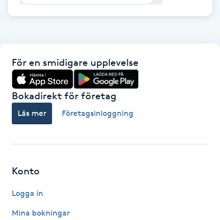
F
Face framing
För en smidigare upplevelse
Faceliftmassage
Fet hårbotten
Bokadirekt för företag
Läs mer
Företagsinloggning
Fettreducering
Fibromassage
Konto
Fillers
Logga in
Fotmassage
Mina bokningar