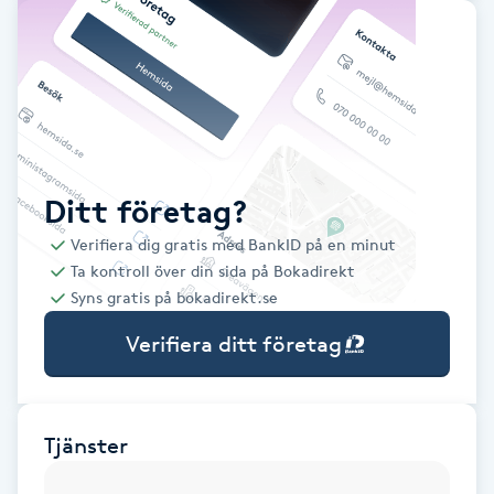
Babylights
Balayage
Bambumassage
Ditt företag?
Barber
Verifiera dig gratis med BankID på en minut
Ta kontroll över din sida på Bokadirekt
Barnklippning
Syns gratis på bokadirekt.se
Verifiera ditt företag
BIAB
Blowout
Tjänster
Bottenfärg