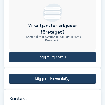
Brynformning
Brynfärgning
Vilka tjänster erbjuder
företaget?
Brynplockning
Tjänster går för nuvarande inte att boka via
Bokadirekt
Bröllopsuppsättning
C
Lägg till tjänst
Celluliter
Lägg till hemsida
Coachning
Color correction
Kontakt