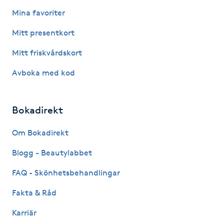
Fotsvamp
Mina favoriter
Mitt presentkort
Fotvård
Mitt friskvårdskort
Fransar
Avboka med kod
Fransborttagning
Bokadirekt
Fransfärgning
Om Bokadirekt
Fransförlängning
Blogg - Beautylabbet
FAQ - Skönhetsbehandlingar
Fransförlängning Megavolym
Fakta & Råd
Fransförlängning Volym
Karriär