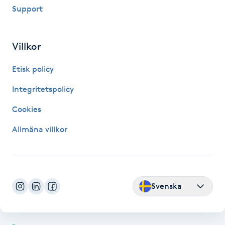
Support
Fransk manikyr
Fransrengöring
Villkor
Frekvensterapi
Etisk policy
Integritetspolicy
Friskvård
Cookies
Friskvårdsmassage
Allmäna villkor
Frisör
Funktionsanalys
Svenska
Färgning