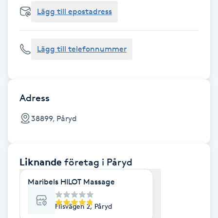
Cryoterapi
Lägg till epostadress
D
Damklippning
Lägg till telefonnummer
Dermapen
Diamantslipning
Adress
E
38899, Påryd
Enzympeeling
Liknande
företag
i Påryd
Extensions
Maribels HILOT Massage
Extensions borttagning
Flisvägen 2, Påryd
Eyeliner-tatuering