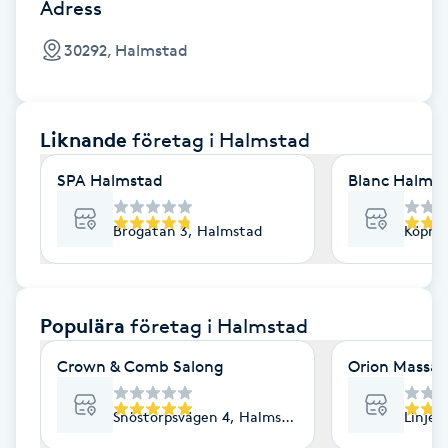
Cryoterapi
Adress
D
30292, Halmstad
Damklippning
Liknande
företag
i Halmstad
Dermapen
SPA Halmstad
Blanc Halms
Diamantslipning
E
Brogatan 3, Halmstad
Köpma
Enzympeeling
Populära
företag
i Halmstad
Extensions
Crown & Comb Salong
Orion Massag
Extensions borttagning
Snöstorpsvägen 4, Halmstad
Linjeg
Eyeliner-tatuering