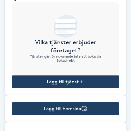
Brynformning
Brynfärgning
Vilka tjänster erbjuder
Brynplockning
företaget?
Tjänster går för nuvarande inte att boka via
Bröllopsuppsättning
Bokadirekt
C
Lägg till tjänst
Celluliter
Coachning
Lägg till hemsida
Color correction