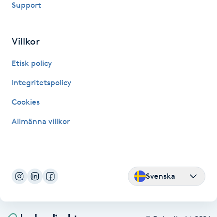
Support
Fransk manikyr
Fransrengöring
Villkor
Etisk policy
Frekvensterapi
Integritetspolicy
Friskvård
Cookies
Friskvårdsmassage
Allmänna villkor
Frisör
Funktionsanalys
Svenska
Färgning