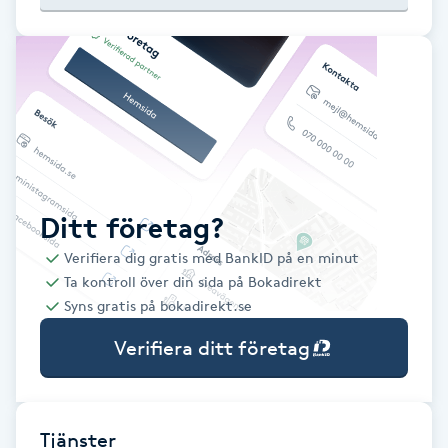
Babylights
Balayage
Bambumassage
Barber
Ditt företag?
Verifiera dig gratis med BankID på en minut
Barnklippning
Ta kontroll över din sida på Bokadirekt
Syns gratis på bokadirekt.se
BIAB
Verifiera ditt företag
Blowout
Bottenfärg
Tjänster