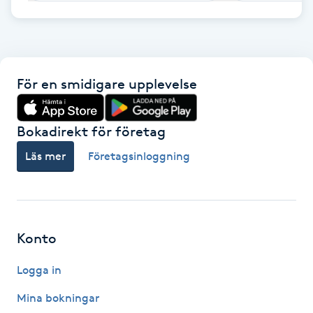
F
Face framing
För en smidigare upplevelse
Faceliftmassage
Bokadirekt för företag
Fet hårbotten
Läs mer
Företagsinloggning
Fettreducering
Fibromassage
Konto
Fillers
Logga in
Fotmassage
Mina bokningar