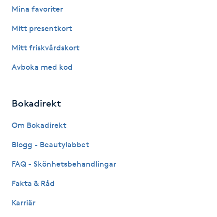
Mina favoriter
Fotsvamp
Mitt presentkort
Fotvård
Mitt friskvårdskort
Fransar
Avboka med kod
Fransborttagning
Bokadirekt
Fransfärgning
Om Bokadirekt
Blogg - Beautylabbet
Fransförlängning
FAQ - Skönhetsbehandlingar
Fransförlängning Megavolym
Fakta & Råd
Fransförlängning Volym
Karriär