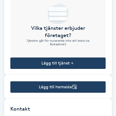
Brynformning
Brynfärgning
Vilka tjänster erbjuder
företaget?
Brynplockning
Tjänster går för nuvarande inte att boka via
Bokadirekt
Bröllopsuppsättning
C
Lägg till tjänst
Celluliter
Lägg till hemsida
Coachning
Color correction
Kontakt