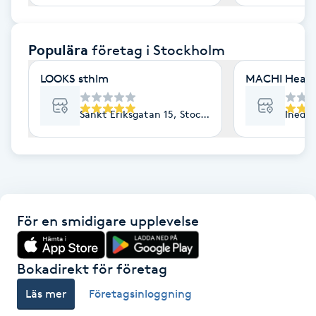
F
Populära
företag
i Stockholm
Face framing
LOOKS sthlm
MACHI Heal
Faceliftmassage
Sankt Eriksgatan 15, Stockholm
Inedal
Fet hårbotten
Fettreducering
Fibromassage
För en smidigare upplevelse
Fillers
Bokadirekt för företag
Fotmassage
Läs mer
Företagsinloggning