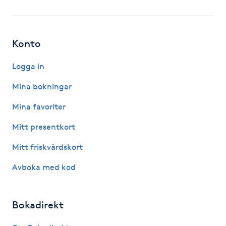
Fotsvamp
Fotvård
Konto
Fransar
Logga in
Mina bokningar
Fransborttagning
Mina favoriter
Fransfärgning
Mitt presentkort
Mitt friskvårdskort
Fransförlängning
Avboka med kod
Fransförlängning Megavolym
Bokadirekt
Fransförlängning Volym