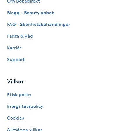
Om Bokadirekt
Fransk manikyr
Blogg - Beautylabbet
Fransrengöring
FAQ - Skönhetsbehandlingar
Fakta & Råd
Frekvensterapi
Karriär
Friskvård
Support
Friskvårdsmassage
Villkor
Frisör
Etisk policy
Funktionsanalys
Integritetspolicy
Cookies
Färgning
Allmänna villkor