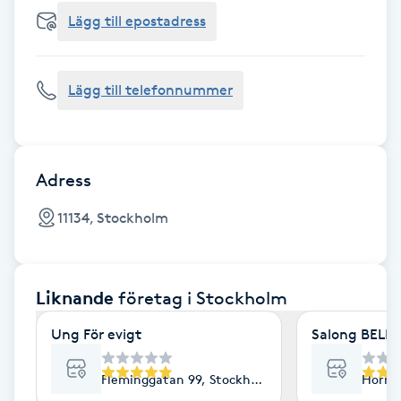
Cryoterapi
Lägg till epostadress
D
Damklippning
Lägg till telefonnummer
Dermapen
Diamantslipning
Adress
E
11134, Stockholm
Enzympeeling
Liknande
företag
i Stockholm
Extensions
Ung För evigt
Salong BELLA
Extensions borttagning
Fleminggatan 99, Stockholm
Horns
Eyeliner-tatuering