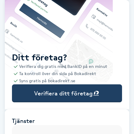
Babylights
Balayage
Bambumassage
Ditt företag?
Barber
Verifiera dig gratis med BankID på en minut
Ta kontroll över din sida på Bokadirekt
Barnklippning
Syns gratis på bokadirekt.se
Verifiera ditt företag
BIAB
Blowout
Tjänster
Bottenfärg