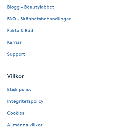
Fransk manikyr
Blogg - Beautylabbet
FAQ - Skönhetsbehandlingar
Fransrengöring
Fakta & Råd
Frekvensterapi
Karriär
Support
Friskvård
Friskvårdsmassage
Villkor
Frisör
Etisk policy
Integritetspolicy
Funktionsanalys
Cookies
Färgning
Allmänna villkor