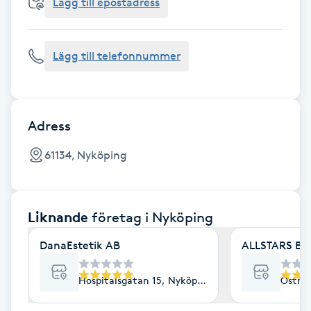
Cryoterapi
Lägg till epostadress
D
Lägg till telefonnummer
Damklippning
Dermapen
Adress
Diamantslipning
61134, Nyköping
E
Enzympeeling
Liknande
företag
i Nyköping
Extensions
DanaEstetik AB
ALLSTARS BA
Extensions borttagning
Hospitalsgatan 15, Nyköping
Östra 
Eyeliner-tatuering