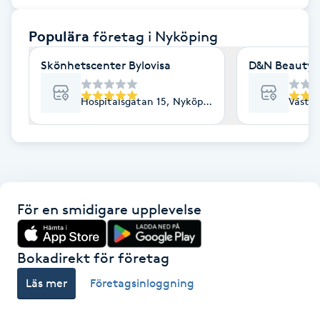
F
Populära
företag
i Nyköping
Face framing
Skönhetscenter Bylovisa
D&N Beauty 
Faceliftmassage
Hospitalsgatan 15, Nyköping
Västra
Fet hårbotten
Fettreducering
För en smidigare upplevelse
Fibromassage
Fillers
Bokadirekt för företag
Läs mer
Företagsinloggning
Fotmassage