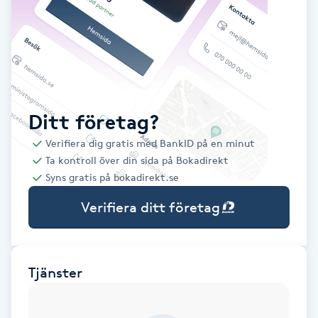
Babylights
Balayage
Bambumassage
Ditt företag?
Verifiera dig gratis med BankID på en minut
Barber
Ta kontroll över din sida på Bokadirekt
Syns gratis på bokadirekt.se
Barnklippning
Verifiera ditt företag
BIAB
Blowout
Tjänster
Bottenfärg