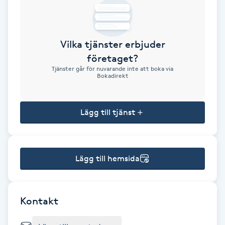
Brynformning
Vilka tjänster erbjuder
Brynfärgning
företaget?
Tjänster går för nuvarande inte att boka via
Brynplockning
Bokadirekt
Bröllopsuppsättning
Lägg till tjänst
C
Celluliter
Lägg till hemsida
Coachning
Color correction
Kontakt