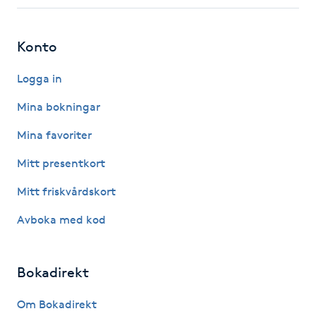
Fotsvamp
Konto
Fotvård
Logga in
Fransar
Mina bokningar
Fransborttagning
Mina favoriter
Mitt presentkort
Fransfärgning
Mitt friskvårdskort
Fransförlängning
Avboka med kod
Fransförlängning Megavolym
Bokadirekt
Fransförlängning Volym
Om Bokadirekt