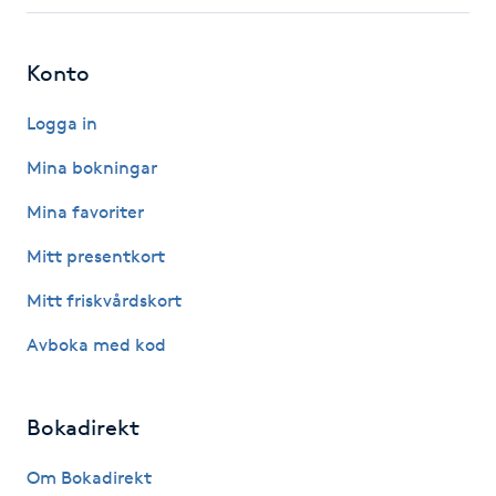
Fotsvamp
Konto
Fotvård
Logga in
Fransar
Mina bokningar
Fransborttagning
Mina favoriter
Mitt presentkort
Fransfärgning
Mitt friskvårdskort
Fransförlängning
Avboka med kod
Fransförlängning Megavolym
Bokadirekt
Fransförlängning Volym
Om Bokadirekt