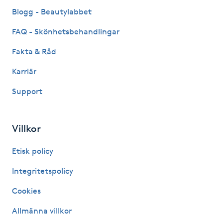
Fransk manikyr
Blogg - Beautylabbet
FAQ - Skönhetsbehandlingar
Fransrengöring
Fakta & Råd
Frekvensterapi
Karriär
Support
Friskvård
Friskvårdsmassage
Villkor
Frisör
Etisk policy
Integritetspolicy
Funktionsanalys
Cookies
Färgning
Allmänna villkor