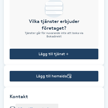
Brynformning
Vilka tjänster erbjuder
Brynfärgning
företaget?
Tjänster går för nuvarande inte att boka via
Brynplockning
Bokadirekt
Bröllopsuppsättning
Lägg till tjänst
C
Celluliter
Lägg till hemsida
Coachning
Color correction
Kontakt