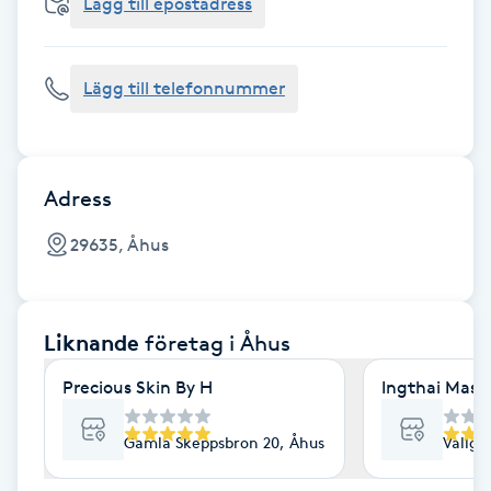
Cryoterapi
Lägg till epostadress
D
Lägg till telefonnummer
Damklippning
Dermapen
Adress
Diamantslipning
29635, Åhus
E
Enzympeeling
Liknande
företag
i Åhus
Extensions
Precious Skin By H
Ingthai Mass
Extensions borttagning
Gamla Skeppsbron 20, Åhus
Vallga
Eyeliner-tatuering