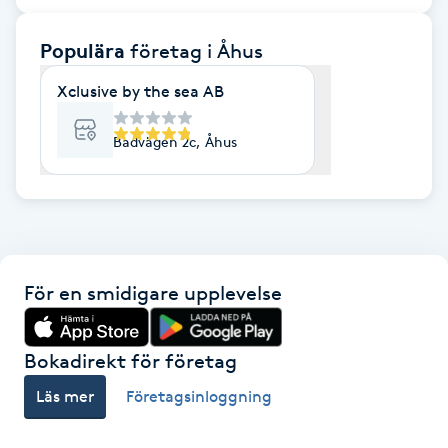
F
Populära
företag
i Åhus
Face framing
Xclusive by the sea AB
Faceliftmassage
Badvägen 2c, Åhus
Fet hårbotten
Fettreducering
För en smidigare upplevelse
Fibromassage
Fillers
Bokadirekt för företag
Läs mer
Företagsinloggning
Fotmassage