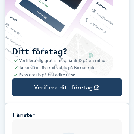
Babylights
Balayage
Bambumassage
Ditt företag?
Verifiera dig gratis med BankID på en minut
Barber
Ta kontroll över din sida på Bokadirekt
Syns gratis på bokadirekt.se
Barnklippning
Verifiera ditt företag
BIAB
Blowout
Tjänster
Bottenfärg