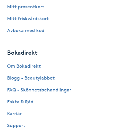
Fotsvamp
Mitt presentkort
Mitt friskvårdskort
Fotvård
Avboka med kod
Fransar
Bokadirekt
Fransborttagning
Om Bokadirekt
Fransfärgning
Blogg - Beautylabbet
Fransförlängning
FAQ - Skönhetsbehandlingar
Fakta & Råd
Fransförlängning Megavolym
Karriär
Fransförlängning Volym
Support