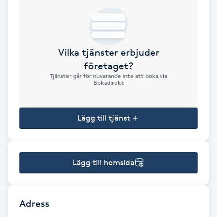
Brynformning
Brynfärgning
Vilka tjänster erbjuder
företaget?
Brynplockning
Tjänster går för nuvarande inte att boka via
Bokadirekt
Bröllopsuppsättning
C
Lägg till tjänst
Celluliter
Lägg till hemsida
Coachning
Color correction
Adress