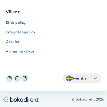
Fransk manikyr
Villkor
Fransrengöring
Etisk policy
Frekvensterapi
Integritetspolicy
Cookies
Friskvård
Allmänna villkor
Friskvårdsmassage
Frisör
Svenska
Funktionsanalys
Färgning
© Bokadirekt
2026