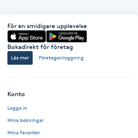
F
Face framing
För en smidigare upplevelse
Faceliftmassage
Bokadirekt för företag
Fet hårbotten
Läs mer
Företagsinloggning
Fettreducering
Fibromassage
Konto
Logga in
Fillers
Mina bokningar
Fotmassage
Mina favoriter