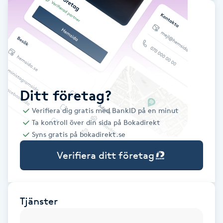
Babylights
Balayage
Bambumassage
Ditt företag?
Barber
Verifiera dig gratis med BankID på en minut
Ta kontroll över din sida på Bokadirekt
Barnklippning
Syns gratis på bokadirekt.se
Verifiera ditt företag
BIAB
Blowout
Tjänster
Bottenfärg