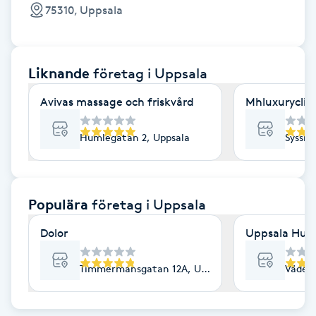
Cryoterapi
75310, Uppsala
D
Damklippning
Liknande
företag
i Uppsala
Dermapen
Avivas massage och friskvård
Mhluxuryclini
Diamantslipning
Humlegatan 2, Uppsala
Sysslo
E
Enzympeeling
Populära
företag
i Uppsala
Dolor
Uppsala Hud 
Extensions
Timmermansgatan 12A, Uppsala
Väderk
Extensions borttagning
Eyeliner-tatuering