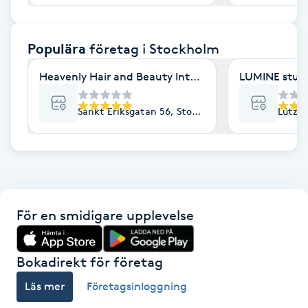
F
Populära
företag
i Stockholm
Face framing
Heavenly Hair and Beauty International- Ekologisk 
LUMINE stud
Faceliftmassage
Sankt Eriksgatan 56, Stockholm
Lützen
Fet hårbotten
Fettreducering
Fibromassage
För en smidigare upplevelse
Fillers
Bokadirekt för företag
Fotmassage
Läs mer
Företagsinloggning