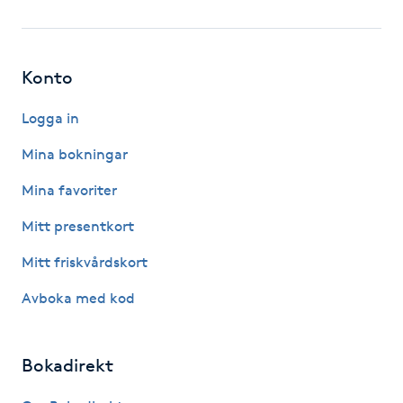
Fotsvamp
Fotvård
Konto
Fransar
Logga in
Mina bokningar
Fransborttagning
Mina favoriter
Fransfärgning
Mitt presentkort
Mitt friskvårdskort
Fransförlängning
Avboka med kod
Fransförlängning Megavolym
Bokadirekt
Fransförlängning Volym