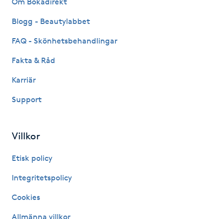
Om Bokadirekt
Fransk manikyr
Blogg - Beautylabbet
Fransrengöring
FAQ - Skönhetsbehandlingar
Fakta & Råd
Frekvensterapi
Karriär
Friskvård
Support
Friskvårdsmassage
Villkor
Frisör
Etisk policy
Funktionsanalys
Integritetspolicy
Cookies
Färgning
Allmänna villkor