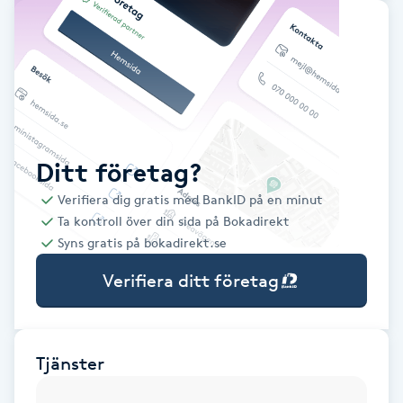
Babylights
Balayage
Bambumassage
Ditt företag?
Barber
Verifiera dig gratis med BankID på en minut
Ta kontroll över din sida på Bokadirekt
Barnklippning
Syns gratis på bokadirekt.se
Verifiera ditt företag
BIAB
Blowout
Tjänster
Bottenfärg