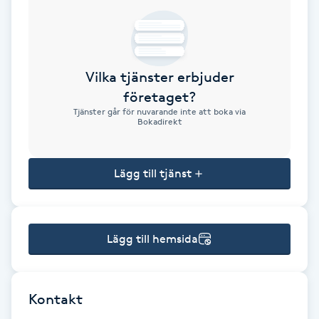
Brynformning
Brynfärgning
Vilka tjänster erbjuder
företaget?
Brynplockning
Tjänster går för nuvarande inte att boka via
Bokadirekt
Bröllopsuppsättning
C
Lägg till tjänst
Celluliter
Lägg till hemsida
Coachning
Color correction
Kontakt