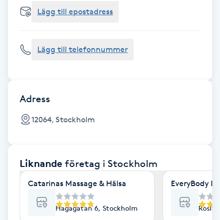
Cryoterapi
Lägg till epostadress
D
Damklippning
Lägg till telefonnummer
Dermapen
Diamantslipning
Adress
E
12064, Stockholm
Enzympeeling
Liknande
företag
i Stockholm
Extensions
Catarinas Massage & Hälsa
EveryBody La
Extensions borttagning
Hagagatan 6, Stockholm
Roslag
Eyeliner-tatuering