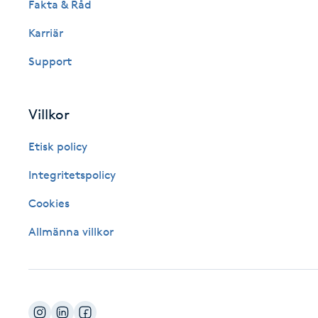
Fakta & Råd
Fotsvamp
Karriär
Fotvård
Support
Fransar
Villkor
Fransborttagning
Etisk policy
Integritetspolicy
Fransfärgning
Cookies
Fransförlängning
Allmänna villkor
Fransförlängning Megavolym
Fransförlängning Volym