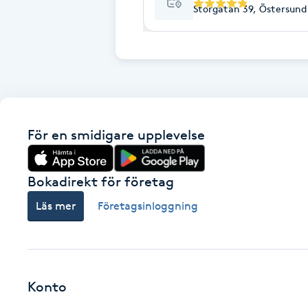
Cryoterapi
Storgatan 39, Östersund
D
Damklippning
Dermapen
För en smidigare upplevelse
Diamantslipning
E
Bokadirekt för företag
Enzympeeling
Läs mer
Företagsinloggning
Extensions
Extensions borttagning
Konto