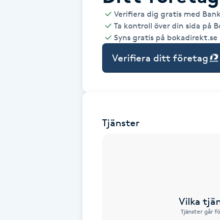
Verifiera dig gratis med Ban
Babylights
Ta kontroll över din sida på 
Syns gratis på bokadirekt.se
Balayage
Verifiera ditt företag
Bambumassage
Barber
Tjänster
Barnklippning
BIAB
Blowout
Vilka tjä
Tjänster går f
Bottenfärg