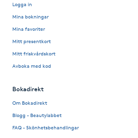
Eyeliner-tatuering
Logga in
F
Mina bokningar
Face framing
Mina favoriter
Mitt presentkort
Faceliftmassage
Mitt friskvårdskort
Fet hårbotten
Avboka med kod
Fettreducering
Bokadirekt
Fibromassage
Om Bokadirekt
Fillers
Blogg - Beautylabbet
FAQ - Skönhetsbehandlingar
Fotmassage