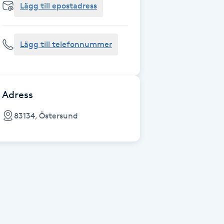
Lägg till epostadress
Lägg till telefonnummer
Adress
83134, Östersund