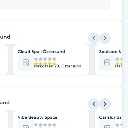
sund
n AB
Cloud Spa i Östersund
Soulcare & W
Kyrkgatan 70, Östersund
Hagväg
sund
Vibe Beauty Space
Carlslunds S