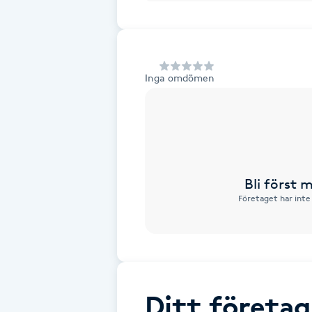
Alternativmedicin
Andningsmassage
Inga omdömen
Ansiktslyft utan kirurgi
Aromamassage
Ashtanga Yoga
Bli först
Företaget har inte
Ayurveda
Ayurvedisk Massage
Ansiktsbehandling djuprengörande
Ditt företag
B