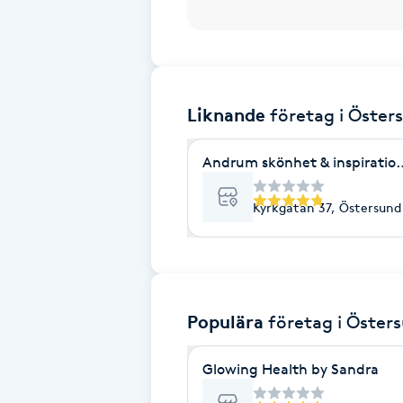
Brynformning
Brynfärgning
Liknande
företag
i Öster
Brynplockning
Andrum skönhet & inspiratio
Bröllopsuppsättning
Kyrkgatan 37, Östersund
C
Celluliter
Coachning
Populära
företag
i Öster
Color correction
Glowing Health by Sandra